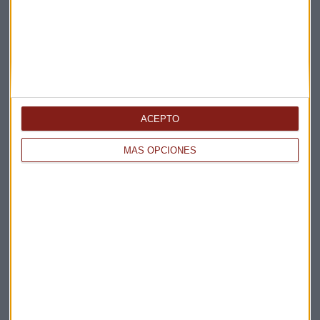
Suscríbete a nuestros boletines
Te enviaremos las noticias más importantes del día
ACEPTO
MÁS OPCIONES
Elige los boletines a los que suscribirte
*