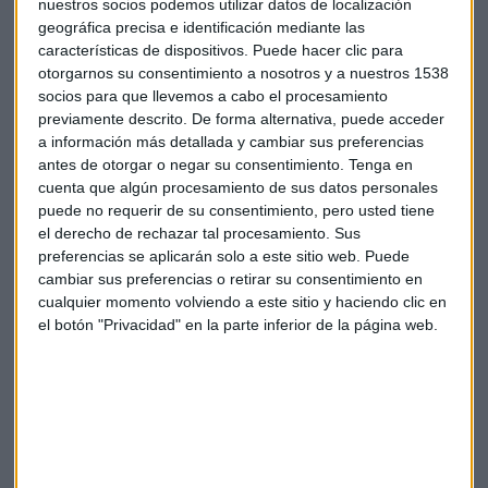
nuestros socios podemos utilizar datos de localización
Eso sí, se muestran optimistas sobre la mejora de la
geográfica precisa e identificación mediante las
economía y el comercio internacional, de cara a 2021 las
características de dispositivos. Puede hacer clic para
empresas españolas muestran su preocupación por lograr
otorgarnos su consentimiento a nosotros y a nuestros 1538
socios para que llevemos a cabo el procesamiento
mantener su liquidez (43%), el cobro de facturas pendientes
previamente descrito. De forma alternativa, puede acceder
(43%) y la contención de los costes (40%).
a información más detallada y cambiar sus preferencias
antes de otorgar o negar su consentimiento.
Tenga en
De acuerdo con los resultados del Barómetro de Prácticas
cuenta que algún procesamiento de sus datos personales
de Pago, el 58% de las empresas han ampliado los plazos de
puede no requerir de su consentimiento, pero usted tiene
pago que conceden a sus clientes debido a las presiones
el derecho de rechazar tal procesamiento. Sus
económicas derivadas de la pandemia. Se trata del valor
preferencias se aplicarán solo a este sitio web. Puede
cambiar sus preferencias o retirar su consentimiento en
más elevado de Europa occidental, donde la media regional
cualquier momento volviendo a este sitio y haciendo clic en
se sitúa en el 47%. Sólo el 4% de las empresas redujeron los
el botón "Privacidad" en la parte inferior de la página web.
plazos tras el inicio de la pandemia.
El 48% de las empresas españolas ha experimentado
dificultades de liquidez tras la pandemia, diez puntos por
encima del promedio regional, y un 33% ha retrasado el
pago a sus proveedores para responder a esta situación.