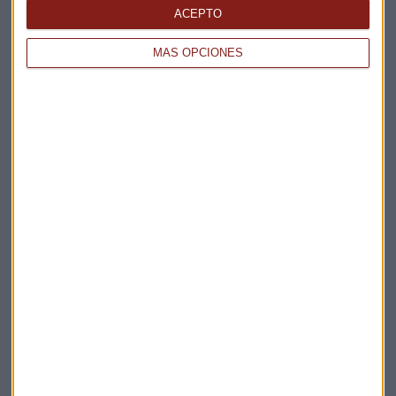
La Magia de la Publicidad
ACEPTO
Claves ESG
MÁS OPCIONES
Acepto la
política de privacidad
. *
¡Suscribirme!
EN DIRECTO
@CAPITALRADIOB