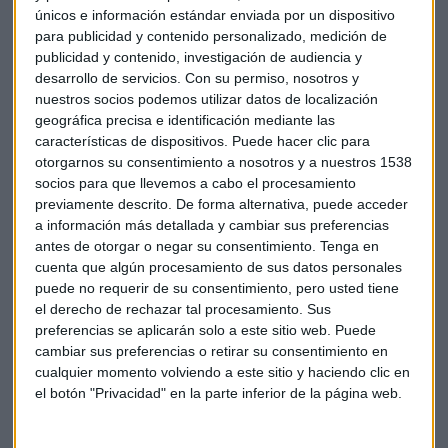
únicos e información estándar enviada por un dispositivo
para publicidad y contenido personalizado, medición de
publicidad y contenido, investigación de audiencia y
desarrollo de servicios.
Con su permiso, nosotros y
nuestros socios podemos utilizar datos de localización
geográfica precisa e identificación mediante las
características de dispositivos. Puede hacer clic para
El protagonista del año para Darwinex ha sido la ESMA, por
otorgarnos su consentimiento a nosotros y a nuestros 1538
la nueva regulación sobre los CFDs que ha aprobado. Colón
socios para que llevemos a cabo el procesamiento
destaca cómo Darwinex ha pasado un buen 2018,
previamente descrito. De forma alternativa, puede acceder
alcanzando una facturación de entre 4 y 5 millones de euros,
a información más detallada y cambiar sus preferencias
y ha superado la barrera de los 40 empleados.
antes de otorgar o negar su consentimiento.
Tenga en
cuenta que algún procesamiento de sus datos personales
puede no requerir de su consentimiento, pero usted tiene
Aunque “la realidad nos ha puesto una serie de frenos, sobre
el derecho de rechazar tal procesamiento. Sus
todo por el tema regulatorio”, dice Colón. Asegura que “el
preferencias se aplicarán solo a este sitio web. Puede
año que viene es nuestro año”. Y apunta a que uno de los
cambiar sus preferencias o retirar su consentimiento en
desafío para el año que viene es que el público entienda
cualquier momento volviendo a este sitio y haciendo clic en
su producto. Porque, confirma, “quien lo entiende te adora”.
el botón "Privacidad" en la parte inferior de la página web.
Mercados
Trading
Darwinex
CFDs