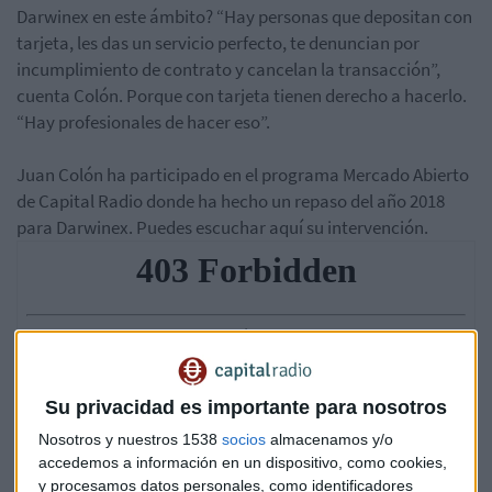
Darwinex en este ámbito? “Hay personas que depositan con
tarjeta, les das un servicio perfecto, te denuncian por
incumplimiento de contrato y cancelan la transacción”,
cuenta Colón. Porque con tarjeta tienen derecho a hacerlo.
“Hay profesionales de hacer eso”.
Juan Colón ha participado en el programa Mercado Abierto
de Capital Radio donde ha hecho un repaso del año 2018
para Darwinex. Puedes escuchar aquí su intervención.
Su privacidad es importante para nosotros
Nosotros y nuestros 1538
socios
almacenamos y/o
accedemos a información en un dispositivo, como cookies,
y procesamos datos personales, como identificadores