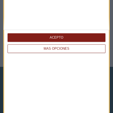
@CAPITALRADIOB
ACEPTO
MÁS OPCIONES
NOTICIAS RELACIONADAS
Capital Radio