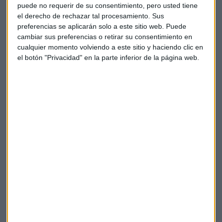
puede no requerir de su consentimiento, pero usted tiene
Además, en España lleva a cabo una labor de
el derecho de rechazar tal procesamiento. Sus
preferencias se aplicarán solo a este sitio web. Puede
concienciación basada en innovadoras formas de
cambiar sus preferencias o retirar su consentimiento en
sensibilizar para conseguir que los ciudadanos se impliquen
cualquier momento volviendo a este sitio y haciendo clic en
y sumen a los retos del sector.
el botón "Privacidad" en la parte inferior de la página web.
Premios europeos
Los premios a las «Mujeres Innovadoras de la UE», que se
pusieron en marcha por
primera vez en 2011
, se crearon
para concienciar sobre la necesidad de contar con más
empresarias y crear modelos de referencia para mujeres y
niñas.
Los premios se conceden cada año a cuatro empresarias
con talento de toda la UE y de los países asociados que
hayan fundado una empresa de éxito y hayan aportado
alguna innovación.
Las tres ganadoras reciben 100.000 euros cada una
, y