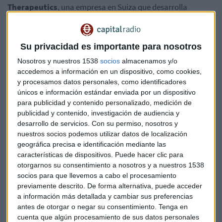
Therapeutics
, una empresa en Suiza que desarrolla
vacunas terapéuticas contra el cáncer,
Madiha
Derouazi
y la
cofundadora y directora ejecutiva de
Zymvol
Biomodeling
,
una empresa en Portugal que desarrolla enzimas
Su privacidad es importante para nosotros
industriales diseñadas por computadora mediante la
Nosotros y nuestros 1538
socios
almacenamos y/o
aplicación de modelos moleculares,
Maria
Fátima Lucas.
accedemos a información en un dispositivo, como cookies,
y procesamos datos personales, como identificadores
"Si todos hiciésemos algo que nos gusta, iríamos más
únicos e información estándar enviada por un dispositivo
lejos",
detalla Martínez en Capital, la Bolsa y la Vida. Con 24
para publicidad y contenido personalizado, medición de
años, la emprendedora
esapñola
tenía claro que cambiar el
publicidad y contenido, investigación de audiencia y
mundo era posible. En 2008 viajó a India con un objetivo: ser
desarrollo de servicios.
Con su permiso, nosotros y
nuestros socios podemos utilizar datos de localización
parte activa del cambio y ahí nació itwillbe.org.
geográfica precisa e identificación mediante las
características de dispositivos. Puede hacer clic para
Desde ese año, Martínez trabaja en el ámbito de la
otorgarnos su consentimiento a nosotros y a nuestros 1538
cooperación al desarrollo
apoyando proyectos con un
socios para que llevemos a cabo el procesamiento
alto impacto social en India
y, próximamente, en distintos
previamente descrito. De forma alternativa, puede acceder
países adscritos a la Agencia Española de Cooperación
a información más detallada y cambiar sus preferencias
Internacional al Desarrollo (
AECID
). "Me encontré con
antes de otorgar o negar su consentimiento.
Tenga en
organizaciones increíbles", añade.
cuenta que algún procesamiento de sus datos personales