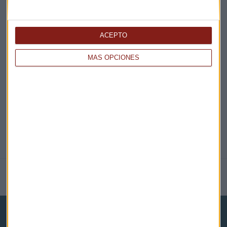
¡Suscribirme!
ACEPTO
EN DIRECTO
MÁS OPCIONES
@CAPITALRADIOB
NOTICIAS RELACIONADAS