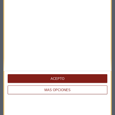
Elige los boletines a los que suscribirte
*
Apertura
La Magia de la Publicidad
Claves ESG
Acepto la
política de privacidad
. *
ACEPTO
MÁS OPCIONES
¡Suscribirme!
EN DIRECTO