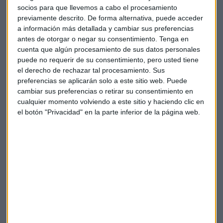
socios para que llevemos a cabo el procesamiento
cuestiones. Pero, señala la ministra, que primero tendrá que
previamente descrito. De forma alternativa, puede acceder
abrirse ese debate en Europa. Y aunque esa puede ser una
a información más detallada y cambiar sus preferencias
opción, hay otras posibles medidas, como aumentar la
antes de otorgar o negar su consentimiento.
Tenga en
oferta de alquiler social o avalar la compra a través del ICO.
cuenta que algún procesamiento de sus datos personales
puede no requerir de su consentimiento, pero usted tiene
el derecho de rechazar tal procesamiento. Sus
preferencias se aplicarán solo a este sitio web. Puede
cambiar sus preferencias o retirar su consentimiento en
cualquier momento volviendo a este sitio y haciendo clic en
el botón "Privacidad" en la parte inferior de la página web.
Las llamadas comerciales, prohibidas: ¿Han
dejado de llamarle?
Se cumple un año desde que se prohibiese la
realización de llamadas comerciales no autorizadas