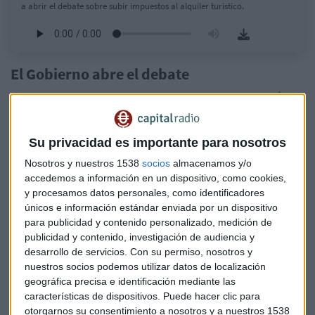
a abrir el debate sobre subir impuestos al alquiler turistico.
El Gobierno abre el debate
La vicepresidenta primera y ministra de Hacienda, María
Jesús Montero, se muestra dispuesta a abrir el debate sobre
subir impuestos al alquiler turístico, pero únicamente para
Su privacidad es importante para nosotros
zonas tensionadas y teniendo en cuenta que el IVA es un
impuesto sobre el que decide Europa en primera instancia.
Nosotros y nuestros 1538
socios
almacenamos y/o
accedemos a información en un dispositivo, como cookies,
y procesamos datos personales, como identificadores
Desde el gobierno se está valorando la posibilidad de que, si
únicos e información estándar enviada por un dispositivo
las fuerzas políticas lo comparten, se pueda regular
para publicidad y contenido personalizado, medición de
también en España las zonas tensionadas. Montero
publicidad y contenido, investigación de audiencia y
defiende que las familias se ven obligadas a tener que
desarrollo de servicios.
Con su permiso, nosotros y
marcharse porque no encuentran un alquiler asequible.
nuestros socios podemos utilizar datos de localización
geográfica precisa e identificación mediante las
Ya se está trabajando en una nueva directiva del IVA que
características de dispositivos. Puede hacer clic para
podría dar lugar a la capacidad de gravar este tipo de
otorgarnos su consentimiento a nosotros y a nuestros 1538