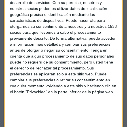
desarrollo de servicios.
Con su permiso, nosotros y
El problema, según Ayala, va
más allá de la ONU
y afecta a
nuestros socios podemos utilizar datos de localización
todo el sistema internacional: "No solo Naciones Unidas
geográfica precisa e identificación mediante las
sino todas las instituciones que se hicieron después de la
características de dispositivos. Puede hacer clic para
guerra en Bretton Woods en 1947 han prácticamente
otorgarnos su consentimiento a nosotros y a nuestros 1538
perdido la mayor parte de su actividad y de su influencia".
socios para que llevemos a cabo el procesamiento
previamente descrito. De forma alternativa, puede acceder
La causa principal de esta situación es clara para el
a información más detallada y cambiar sus preferencias
antes de otorgar o negar su consentimiento.
Tenga en
analista: "Es porque los países que forman parte de ella o los
cuenta que algún procesamiento de sus datos personales
países más poderosos o algunos de ellos
no las respetan
y
puede no requerir de su consentimiento, pero usted tiene
evidentemente si no las respetan pues no tienen eficacia".
el derecho de rechazar tal procesamiento. Sus
preferencias se aplicarán solo a este sitio web. Puede
El mundo regresa a la "ley de la selva"
cambiar sus preferencias o retirar su consentimiento en
cualquier momento volviendo a este sitio y haciendo clic en
Uno de los aspectos más preocupantes que destaca Ayala
el botón "Privacidad" en la parte inferior de la página web.
es el retroceso hacia un
orden internacional basado en la
fuerza.
Citando el discurso del presidente ucraniano
Zelenski, el analista señala que este "ha venido a decir que
no existe realmente derecho internacional, ni existe un
mundo basado en normas, sino que las garantías de