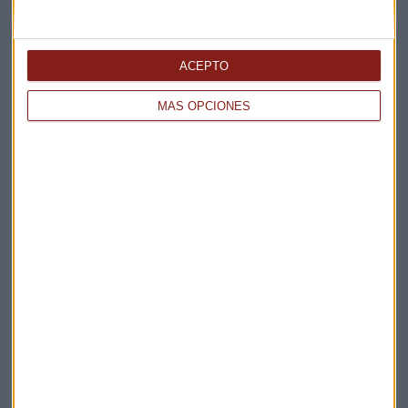
Elige los boletines a los que suscribirte
*
ACEPTO
Apertura
La Magia de la Publicidad
MÁS OPCIONES
Claves ESG
Acepto la
política de privacidad
. *
¡Suscribirme!
EN DIRECTO
@CAPITALRADIOB