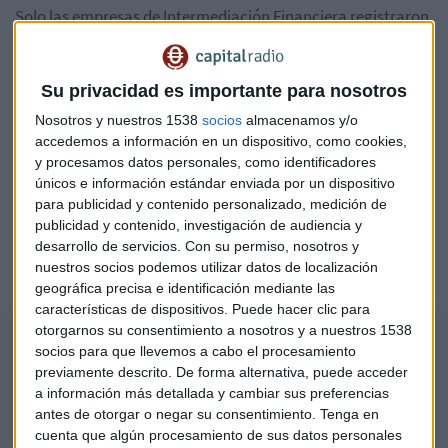
Solo las empresas de Intermediación Financiera registraron
un leve incremento de la actividad, y el resto de las
categorías registraron contracciones sustanciales.
Su privacidad es importante para nosotros
Ante esta situación, los mercados siguen atentos al precio
Nosotros y nuestros 1538
socios
almacenamos y/o
del petróleo, que podría dar un respiro. Pero los datos
accedemos a información en un dispositivo, como cookies,
macroecnónomicos no acompañan y se espera un
y procesamos datos personales, como identificadores
empeoramiento en próximas semanas.
únicos e información estándar enviada por un dispositivo
para publicidad y contenido personalizado, medición de
Lo explicaba
Sergio Ávila, analista de IG
, en Capital Radio.
publicidad y contenido, investigación de audiencia y
"La situación va a durar más de lo que inicialmente se podía
desarrollo de servicios.
Con su permiso, nosotros y
nuestros socios podemos utilizar datos de localización
esperar". Escúchalo en el siguiente
podcast
:
geográfica precisa e identificación mediante las
características de dispositivos. Puede hacer clic para
otorgarnos su consentimiento a nosotros y a nuestros 1538
Sergio Ávila, analista de IG
socios para que llevemos a cabo el procesamiento
El PMI de servicios se desploma en marzo en España y en el conjunto de
previamente descrito. De forma alternativa, puede acceder
la zona euro, por el parón causado por la crisis del coronavirus.
a información más detallada y cambiar sus preferencias
antes de otorgar o negar su consentimiento.
Tenga en
cuenta que algún procesamiento de sus datos personales