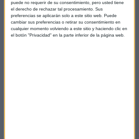
puede no requerir de su consentimiento, pero usted tiene
Ante la disminución de la actividad y de los nuevos pedidos,
el derecho de rechazar tal procesamiento. Sus
nunca vista hasta ahora, las empresas del sector servicios
preferencias se aplicarán solo a este sitio web. Puede
cambiar sus preferencias o retirar su consentimiento en
español se muestran más preocupadas por el futuro.
cualquier momento volviendo a este sitio y haciendo clic en
el botón "Privacidad" en la parte inferior de la página web.
La confianza con respecto a los próximos doce meses cayó
bruscamente a un nivel nunca observado en la historia del
estudio.
Preocupa a las compañías el impacto a largo plazo que la
pandemia de COVID-19 pueda tener en la actividad, la
inversión y el empleo en los próximos doce meses. Por ello
muchas empresas optaron por reducir sus plantillas en
marzo.
El sector privado sufre una caída
considerable de la actividad en marzo
En marzo se puso fin a un período de casi seis años y medio
de crecimiento continuado del sector privado español, por