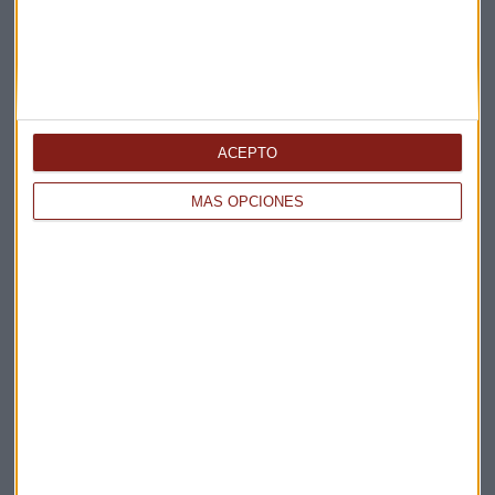
ACEPTO
MÁS OPCIONES
Elige los boletines a los que suscribirte
*
Apertura
La Magia de la Publicidad