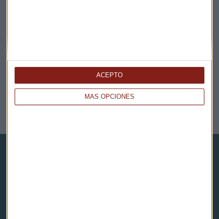
@CAPITALRADIOB
ACEPTO
MÁS OPCIONES
NOTICIAS RELACIONADAS
Capital Radio