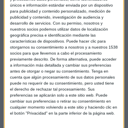
Administración Central sumaron una deuda de 30.308
únicos e información estándar enviada por un dispositivo
millones; las de las comunidades autónomas, 4.476 millones
para publicidad y contenido personalizado, medición de
publicidad y contenido, investigación de audiencia y
y las de las corporaciones locales, 4.348 millones.
desarrollo de servicios.
Con su permiso, nosotros y
nuestros socios podemos utilizar datos de localización
En todas las comunidades autónomas ha aumentado el
geográfica precisa e identificación mediante las
porcentaje sobre el PIB de la deuda respecto al mismo
características de dispositivos. Puede hacer clic para
periodo de 2016, excepto en Andalucía, Asturias y Baleares,
otorgarnos su consentimiento a nosotros y a nuestros 1538
donde disminuyeron, y Canarias y Cataluña, donde se
socios para que llevemos a cabo el procesamiento
mantuvieron igual.
previamente descrito. De forma alternativa, puede acceder
a información más detallada y cambiar sus preferencias
antes de otorgar o negar su consentimiento.
Tenga en
La región que salió peor parada fue la Comunidad
cuenta que algún procesamiento de sus datos personales
Valenciana (41,5%), seguida por Castilla-La Mancha (36,5%),
puede no requerir de su consentimiento, pero usted tiene
Cataluña (35,2 %), Baleares (30,4%) y Murcia (28,8%). Por
el derecho de rechazar tal procesamiento. Sus
contra, las autonomías menos endeudadas en porcentaje
preferencias se aplicarán solo a este sitio web. Puede
del PIB fueron la Comunidad de Madrid (14,9%), País Vasco
cambiar sus preferencias o retirar su consentimiento en
(15,1%), Canarias (16%), Navarra y La Rioja (ambas con el
cualquier momento volviendo a este sitio y haciendo clic en
el botón "Privacidad" en la parte inferior de la página web.
19,1%).