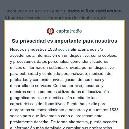
La convocatoria estará abierta
hasta el 5 de septiembre.
A finales de ese mes se anunciarán los finalistas, y el
ganador se conocerá el próximo 27 de noviembre en el
evento
Health4Good
. Además de un premio económico de
10.000 euros, el proyecto vencedor se incorporará como un
Su privacidad es importante para nosotros
servicio adicional dentro de uno de los seguros de salud de
Nosotros y nuestros 1538
socios
almacenamos y/o
DKV.
accedemos a información en un dispositivo, como cookies,
y procesamos datos personales, como identificadores
Con presencia en toda España y más de 2 millones de
únicos e información estándar enviada por un dispositivo
clientes, DKV refuerza así su
apuesta por la
para publicidad y contenido personalizado, medición de
transformación digital del sector asegurador y
publicidad y contenido, investigación de audiencia y
sanitario
, tras haber centrado ediciones anteriores en
desarrollo de servicios.
Con su permiso, nosotros y
salud mental, envejecimiento saludable y detección precoz
nuestros socios podemos utilizar datos de localización
geográfica precisa e identificación mediante las
de enfermedades cardiovasculares.
características de dispositivos. Puede hacer clic para
otorgarnos su consentimiento a nosotros y a nuestros 1538
También te puede interesar:
socios para que llevemos a cabo el procesamiento
previamente descrito. De forma alternativa, puede acceder
a información más detallada y cambiar sus preferencias