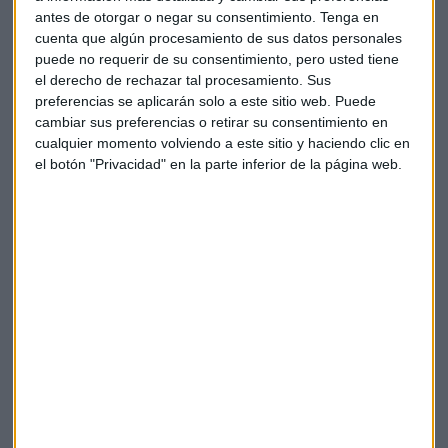
antes de otorgar o negar su consentimiento.
Tenga en
cuenta que algún procesamiento de sus datos personales
puede no requerir de su consentimiento, pero usted tiene
el derecho de rechazar tal procesamiento. Sus
preferencias se aplicarán solo a este sitio web. Puede
cambiar sus preferencias o retirar su consentimiento en
cualquier momento volviendo a este sitio y haciendo clic en
el botón "Privacidad" en la parte inferior de la página web.
DKV nombra a Laura González-Molero nueva
presidenta en sustitución de Javier Vega de
Seoane
Laura González-Molero asumirá la presidencia del
consejo de DKV a partir del próximo 21 de marzo con
el objetivo de dar un nuevo impulso al crecimiento y
la transformación de la compañía.
Capital Radio
/ 2025-02-07