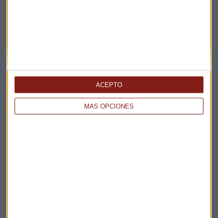
La Magia de la Publicidad
Claves ESG
Acepto la
política de privacidad
. *
¡Suscribirme!
ACEPTO
MÁS OPCIONES
EN DIRECTO
@CAPITALRADIOB