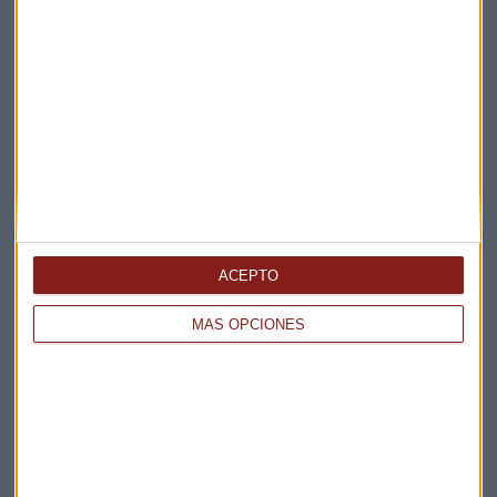
Elige los boletines a los que suscribirte
*
Apertura
La Magia de la Publicidad
Claves ESG
Acepto la
política de privacidad
. *
ACEPTO
¡Suscribirme!
MÁS OPCIONES
EN DIRECTO
@CAPITALRADIOB