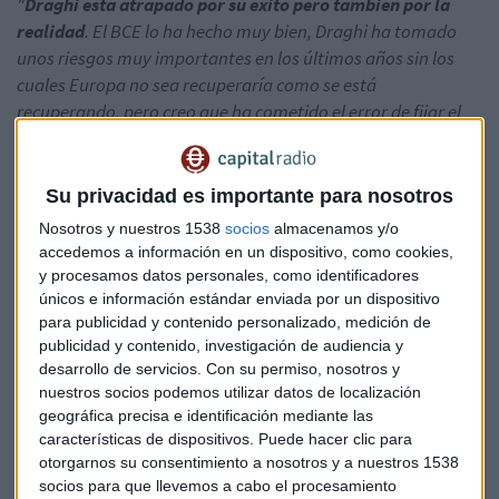
"
Draghi esta atrapado por su éxito pero también por la
realidad
. El BCE lo ha hecho muy bien, Draghi ha tomado
unos riesgos muy importantes en los últimos años sin los
cuales Europa no sea recuperaría como se está
recuperando, pero creo que ha cometido el error de fijar el
objetivo de inflación en el 2%"
, explica
Ramón Forcada
,
director de análisis de Bankinter.
"El mundo ha cambiado, la
demografía es adversa, la recuperación es débil. Decir que la
Su privacidad es importante para nosotros
inflación tiene que ir al 2% y que si no lo hace continuarás
Nosotros y nuestros 1538
socios
almacenamos y/o
con estas medidas es complicado cumplirlo cuando el IPC no
accedemos a información en un dispositivo, como cookies,
está en el 2% en ninguna parte"
explica.
y procesamos datos personales, como identificadores
únicos e información estándar enviada por un dispositivo
para publicidad y contenido personalizado, medición de
publicidad y contenido, investigación de audiencia y
desarrollo de servicios.
Con su permiso, nosotros y
nuestros socios podemos utilizar datos de localización
geográfica precisa e identificación mediante las
características de dispositivos. Puede hacer clic para
otorgarnos su consentimiento a nosotros y a nuestros 1538
socios para que llevemos a cabo el procesamiento