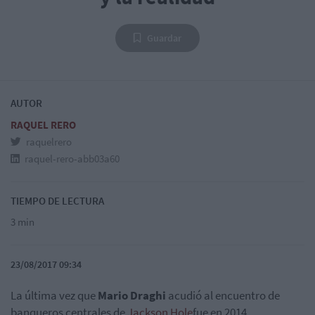
Guardar
AUTOR
RAQUEL RERO
raquelrero
raquel-rero-abb03a60
TIEMPO DE LECTURA
3 min
23/08/2017 09:34
La última vez que
Mario Draghi
acudió al encuentro de
banqueros centrales de
Jackson Hole
fue en 2014,