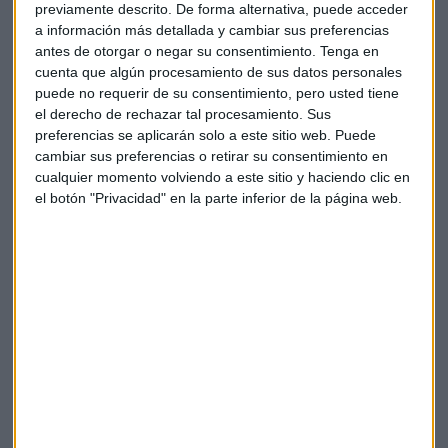
previamente descrito. De forma alternativa, puede acceder
a información más detallada y cambiar sus preferencias
antes de otorgar o negar su consentimiento.
Tenga en
cuenta que algún procesamiento de sus datos personales
puede no requerir de su consentimiento, pero usted tiene
el derecho de rechazar tal procesamiento. Sus
preferencias se aplicarán solo a este sitio web. Puede
cambiar sus preferencias o retirar su consentimiento en
cualquier momento volviendo a este sitio y haciendo clic en
el botón "Privacidad" en la parte inferior de la página web.
El banquero central europeo se enfrenta pues a una
disyuntiva:
no puede retirar los estímulos porque los
precios no suben lo que debieran pero tampoco puede
dejarlos eternamente
. Por un lado, necesita munición de reserva en caso de que el
contexto económico y financiero vuelva a empeorar. Por
otro, algunas de sus herramientas de política monetaria
están pasando factura al
sector financiero
, como explica
Forcada:
"El tipo de depósito en el -0,4% es tremendamente
agresivo para la industria financiera"
. Siendo los bancos un