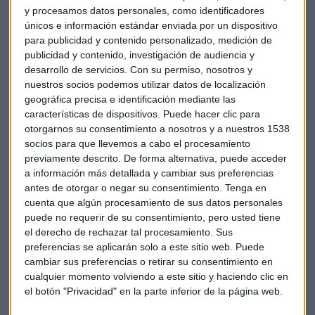
recuperación económica son los factores que en opinión de
y procesamos datos personales, como identificadores
Draghi están presionando los precios a la baja.
únicos e información estándar enviada por un dispositivo
“Observamos que,
a medida que la recuperación se
para publicidad y contenido personalizado, medición de
fortalece, la oferta de trabajo también está
publicidad y contenido, investigación de audiencia y
aumentando. La participación en la fuerza de trabajo
desarrollo de servicios.
Con su permiso, nosotros y
nuestros socios podemos utilizar datos de localización
ha ido creciendo constantemente en los últimos años
,
geográfica precisa e identificación mediante las
impulsada especialmente por el aumento de las tasas de
características de dispositivos. Puede hacer clic para
participación de los trabajadores de más edad. También
otorgarnos su consentimiento a nosotros y a nuestros 1538
vemos evidencias de que la oferta de mano de obra se ha
socios para que llevemos a cabo el procesamiento
vuelto más elástica debido a la inmigración,
previamente descrito. De forma alternativa, puede acceder
particularmente en economías de fuerte crecimiento como
a información más detallada y cambiar sus preferencias
Alemania”, ha comentado Draghi en el encuentro de Sintra.
antes de otorgar o negar su consentimiento.
Tenga en
cuenta que algún procesamiento de sus datos personales
En opinión de Mario Draghi la política del BCE está
puede no requerir de su consentimiento, pero usted tiene
funcionando y sus efectos sobre la inflación se
el derecho de rechazar tal procesamiento. Sus
materializarán gradualmente.
preferencias se aplicarán solo a este sitio web. Puede
cambiar sus preferencias o retirar su consentimiento en
El presidente del BCE insiste en que la recuperación global
cualquier momento volviendo a este sitio y haciendo clic en
se está afianzando y ampliando. Y considera
clave que los
el botón "Privacidad" en la parte inferior de la página web.
encargados de la política garantizar que este