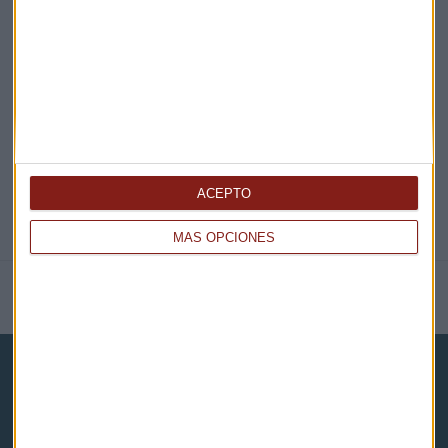
EN DIRECTO
@CAPITALRADIOB
ACEPTO
MÁS OPCIONES
NOTICIAS RELACIONADAS