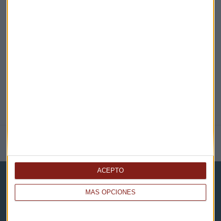
EN DIRECTO
@CAPITALRADIOB
NOTICIAS RELACIONADAS
ACEPTO
MÁS OPCIONES