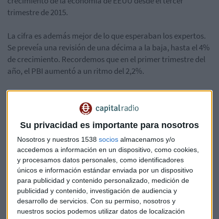
crecimiento de la economía de EEUU desde el tercer
trimestre de 2015.
La cifra es además mejor de lo que esperaban los expertos.
Se preveía una revisión de una décima a la baja, hasta el 4%
de crecimiento. Recordemos que en el primer trimestre del
año, el PBI aumentó a un ritmo del 2,2%.
Según las cifras ofrecidas hoy, los negocios
estadounidenses gastaron en el segundo trimestre más en
software de lo estimado previamente. Además, EEUU
Su privacidad es importante para nosotros
importó menos petróleo. El mayor gasto empresarial y la
Nosotros y nuestros 1538
socios
almacenamos y/o
rebaja de las importaciones (-0,4%) contribuyeron a
accedemos a información en un dispositivo, como cookies,
compensar la revisión a la baja del gasto de los
y procesamos datos personales, como identificadores
consumidores. Las exportaciones, mientras, crecieron
únicos e información estándar enviada por un dispositivo
finalmente un 9,1%, tras la ligera revisión al alza.ç
para publicidad y contenido personalizado, medición de
publicidad y contenido, investigación de audiencia y
Los expertos pronostican que la economía de EEUU podría
desarrollo de servicios.
Con su permiso, nosotros y
cerrar el año con una subida del 3%, la primera vez que
nuestros socios podemos utilizar datos de localización