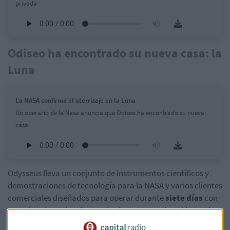
privada
Odiseo ha encontrado su nueva casa: la
Luna
La NASA confirma el aterrizaje en la Luna
Un operario de la Nasa anuncia que Odiseo ha encontrado su nueva
casa
Odysseus lleva un conjunto de instrumentos científicos y
demostraciones de tecnología para la NASA y varios clientes
comerciales diseñados para operar durante
siete días
con
energía solar antes de que el sol se ponga sobre el lugar de
aterrizaje polar. La carga útil de la NASA se centrará en