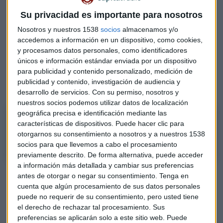
r
ecopilar datos sobre las interacciones del clima
Su privacidad es importante para nosotros
espacial
con la superficie de la luna, la radioastronomía y
otros aspectos del entorno lunar.
Nosotros y nuestros 1538
socios
almacenamos y/o
accedemos a información en un dispositivo, como cookies,
La iniciativa se centra en el
polo sur de la Luna
en parte
y procesamos datos personales, como identificadores
porque allí existe una supuesta abundancia de
agua
únicos e información estándar enviada por un dispositivo
para publicidad y contenido personalizado, medición de
congelada
que puede usarse para sustentar la vida y
publicidad y contenido, investigación de audiencia y
producir combustible para cohetes.
desarrollo de servicios.
Con su permiso, nosotros y
nuestros socios podemos utilizar datos de localización
geográfica precisa e identificación mediante las
Podcast: Bill Nelson (NASA) explica el hito
características de dispositivos. Puede hacer clic para
El administrador de la Nasa explica la llegada a la Luna
otorgarnos su consentimiento a nosotros y a nuestros 1538
socios para que llevemos a cabo el procesamiento
previamente descrito. De forma alternativa, puede acceder
a información más detallada y cambiar sus preferencias
antes de otorgar o negar su consentimiento.
Tenga en
cuenta que algún procesamiento de sus datos personales
puede no requerir de su consentimiento, pero usted tiene
el derecho de rechazar tal procesamiento. Sus
preferencias se aplicarán solo a este sitio web. Puede