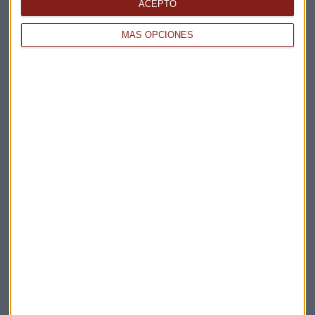
ACEPTO
MÁS OPCIONES
Elige los boletines a los que suscribirte
*
Apertura
La Magia de la Publicidad
Claves ESG
Acepto la
política de privacidad
. *
¡Suscribirme!