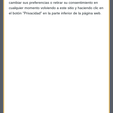
cambiar sus preferencias o retirar su consentimiento en
cualquier momento volviendo a este sitio y haciendo clic en
el botón "Privacidad" en la parte inferior de la página web.
New Space: así trabaja la industria española
en el espacio
Arquimea y Open Cosmos explican aportación de
empresas a industria espacial: proyecto Artemis para
volver a la Luna, constelaciones satelitales, New
Space
Capital Radio
/ 2023-10-04
La misión IM-1 con Odiseo fue enviada a la Luna el jueves
pasado a bordo de un cohete Falcon 9 lanzado por la
compañía SpaceX de Elon Musk desde el Centro Espacial
Kennedy de la NASA en Cabo Cañaveral, Florida.
Hasta la fecha, naves espaciales de sólo otros cuatro países