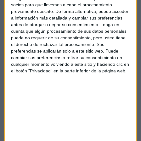
socios para que llevemos a cabo el procesamiento
razón por la que en los casinos se utilizan fichas de plástico.
previamente descrito. De forma alternativa, puede acceder
Para cualquier negocio es más eficaz facilitar el pago por
a información más detallada y cambiar sus preferencias
tarjeta si quiere mejorar la experiencia del cliente.
antes de otorgar o negar su consentimiento.
Tenga en
cuenta que algún procesamiento de sus datos personales
puede no requerir de su consentimiento, pero usted tiene
el derecho de rechazar tal procesamiento. Sus
preferencias se aplicarán solo a este sitio web. Puede
cambiar sus preferencias o retirar su consentimiento en
cualquier momento volviendo a este sitio y haciendo clic en
el botón "Privacidad" en la parte inferior de la página web.
La natalidad española está en mínimos, ¿qué
piensa la calle?
Repasamos con los oyentes las consecuencias de la
cifra de nacimientos en España más baja desde el fin