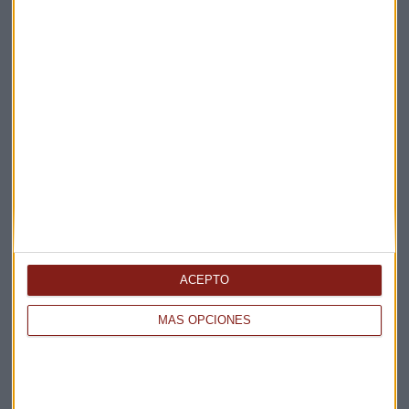
Elige los boletines a los que suscribirte
*
Apertura
La Magia de la Publicidad
Claves ESG
Acepto la
política de privacidad
. *
ACEPTO
MÁS OPCIONES
¡Suscribirme!
EN DIRECTO