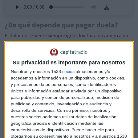
¿De qué depende que pagar duela?
El dolor no se siente siempre igual. Invitar a un amigo a un
café puede causar más dolor en unos que en otros, o pagar
con tarjeta en lugar de en efectivo. ¿Qué factores debemos
tener en cuenta?
Su privacidad es importante para nosotros
Tiene mucho que ver el momento, pagar antes o después de
Nosotros y nuestros 1538
socios
almacenamos y/o
adquirir un bien o servicio. También los obstáculos, como
accedemos a información en un dispositivo, como cookies,
y procesamos datos personales, como identificadores
los registros antes de pagar, las colas o barreras que se
únicos e información estándar enviada por un dispositivo
crucen en nuestro camino. La culpabilidad también nos
para publicidad y contenido personalizado, medición de
afecta cuando algo es muy caro y/o prescindible, y la no
publicidad y contenido, investigación de audiencia y
proporcionalidad. Es decir, no es proporcional el dolor de
desarrollo de servicios.
Con su permiso, nosotros y
pagar a la cantidad desembolsada.
nuestros socios podemos utilizar datos de localización
geográfica precisa e identificación mediante las
Además, está el método de pago. Por ello, en general,
características de dispositivos. Puede hacer clic para
damos más valor al dinero físico que al virtual. Esta es la
otorgarnos su consentimiento a nosotros y a nuestros 1538