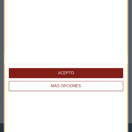
¡Suscribirme!
EN DIRECTO
@CAPITALRADIOB
ACEPTO
MÁS OPCIONES
NOTICIAS RELACIONADAS