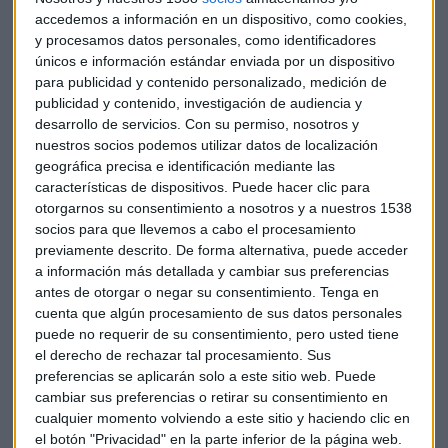
transacciones financieras y de lucha contra el fraude fiscal,
accedemos a información en un dispositivo, como cookies,
que ha denominado "medidas fiscales para contener el
y procesamos datos personales, como identificadores
únicos e información estándar enviada por un dispositivo
déficit", se aprobarán en el Consejo de Ministros del 18 de
para publicidad y contenido personalizado, medición de
enero.
publicidad y contenido, investigación de audiencia y
desarrollo de servicios.
Con su permiso, nosotros y
La ministra espera que los datos de cierre de 2018 arrojen un
nuestros socios podemos utilizar datos de localización
crecimiento económico del 2,6 por ciento, como estaba
geográfica precisa e identificación mediante las
previsto, impulsado por una evolución más positiva de lo
características de dispositivos. Puede hacer clic para
esperado del mercado laboral o el precio del petróleo. Esto,
otorgarnos su consentimiento a nosotros y a nuestros 1538
socios para que llevemos a cabo el procesamiento
unido al impacto positivo de medidas como la subida del
previamente descrito. De forma alternativa, puede acceder
salario mínimo o las pensiones, hubiera supuesto una
a información más detallada y cambiar sus preferencias
revisión al alza de la previsión de 2019 de no ser por el ajuste
antes de otorgar o negar su consentimiento.
Tenga en
fiscal que hay que hacer para que el déficit público pase del
cuenta que algún procesamiento de sus datos personales
2,7 por ciento en 2018 al 1,3 por ciento en 2019, en lugar de al
puede no requerir de su consentimiento, pero usted tiene
1,8 por ciento como planteaba el Ejecutivo, una
el derecho de rechazar tal procesamiento. Sus
flexibilización que no ha sido posible por el bloqueo del
preferencias se aplicarán solo a este sitio web. Puede
cambiar sus preferencias o retirar su consentimiento en
Senado, donde el PP tiene mayoría absoluta.
cualquier momento volviendo a este sitio y haciendo clic en
el botón "Privacidad" en la parte inferior de la página web.