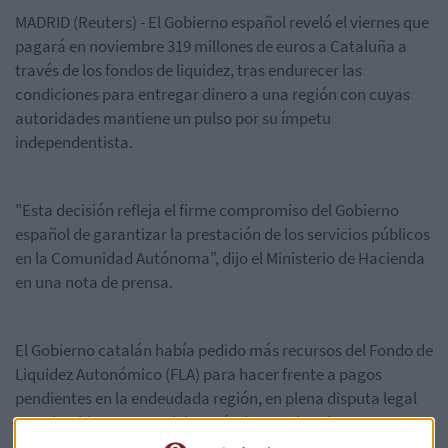
MADRID (Reuters) - El Gobierno español reveló el viernes que
pagará en noviembre 319 millones de euros a Cataluña a
través de los fondos de liquidez, tras endurecer las
condiciones para entregar dinero a una región con cuyas
autoridades mantiene un pulso por su ímpetu
independentista.
"Esta decisión refleja el firme compromiso del Gobierno
español de garantizar la prestación de los servicios públicos
en la Comunidad Autónoma", dijo el Ministerio de Hacienda
en una nota de prensa.
El Gobierno catalán había pedido más recursos del Fondo de
Liquidez Autonómico (FLA) para hacer frente a pagos
pendientes en la endeudada región, en plena disputa legal
con el Gobierno central después de que el Parlamento
catalán aprobase una propuesta que pretende iniciar el