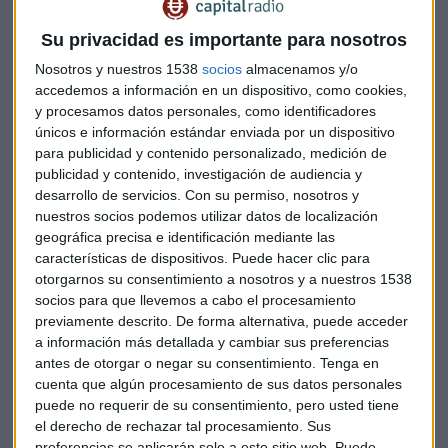
camino hacia la independencia, una medida contra la que el
Su privacidad es importante para nosotros
Gobierno español ha iniciado trámites judiciales.
Nosotros y nuestros 1538
socios
almacenamos y/o
accedemos a información en un dispositivo, como cookies,
La semana pasada, el Ejecutivo central impuso mayores
y procesamos datos personales, como identificadores
únicos e información estándar enviada por un dispositivo
condiciones a Cataluña que al resto de regiones para recibir
para publicidad y contenido personalizado, medición de
estos fondos, con el objetivo de impedir que se destinase
publicidad y contenido, investigación de audiencia y
"ningún euro hacia veleidades independentistas".
desarrollo de servicios.
Con su permiso, nosotros y
[ID:nL8N13F2NH]
nuestros socios podemos utilizar datos de localización
geográfica precisa e identificación mediante las
características de dispositivos. Puede hacer clic para
Hacienda dijo el viernes que los fondos que se entregarán a
otorgarnos su consentimiento a nosotros y a nuestros 1538
Cataluña están destinados a servicios fundamentales ya
socios para que llevemos a cabo el procesamiento
previamente descrito. De forma alternativa, puede acceder
están sujeto a las nuevas condiciones más estrictas.
a información más detallada y cambiar sus preferencias
antes de otorgar o negar su consentimiento.
Tenga en
cuenta que algún procesamiento de sus datos personales
De los 319 millones que recibirá Cataluña este mes, 108
puede no requerir de su consentimiento, pero usted tiene
millones se destinarán a atender servicios sanitarios - como
el derecho de rechazar tal procesamiento. Sus
deudas con farmacias o conciertos sanitarios -, mientras
preferencias se aplicarán solo a este sitio web. Puede