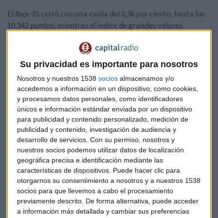
El Ibex-35 cerró con una caída del 0,36 por ciento, hasta los
10.342 puntos, mientras el índice de grandes valores
europeos FTSE Eurofirst 500 acabó plano.
Su privacidad es importante para nosotros
La caída casi en bloque del sector bancario encabezado por
Nosotros y nuestros 1538
socios
almacenamos y/o
BBVA y Santander, que se dejaron un 2,5 y 1,4 por ciento,
accedemos a información en un dispositivo, como cookies,
respectivamente, marcaron los compases finales de la
y procesamos datos personales, como identificadores
sesión, en una recogida de beneficios tras las subidas de los
únicos e información estándar enviada por un dispositivo
últimos días y antes de conocer las medidas del BCE.
para publicidad y contenido personalizado, medición de
publicidad y contenido, investigación de audiencia y
desarrollo de servicios.
Con su permiso, nosotros y
La debilidad de otro de los valores con más peso en el
nuestros socios podemos utilizar datos de localización
selectivo español, Repsol, que se dejó un 2,1 por ciento
geográfica precisa e identificación mediante las
características de dispositivos. Puede hacer clic para
también contribuyó al tono negativo del Ibex. Su accionista
otorgarnos su consentimiento a nosotros y a nuestros 1538
Sacyr acabó con una caída del 3,1 por ciento.
socios para que llevemos a cabo el procesamiento
previamente descrito. De forma alternativa, puede acceder
a información más detallada y cambiar sus preferencias
En el lado opuesto, Inditex sumó un 1,7 por ciento a 34,56