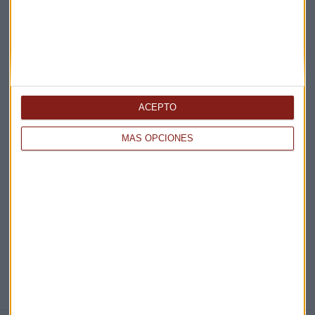
Claves ESG
Acepto la
política de privacidad
. *
¡Suscribirme!
ACEPTO
MÁS OPCIONES
EN DIRECTO
@CAPITALRADIOB