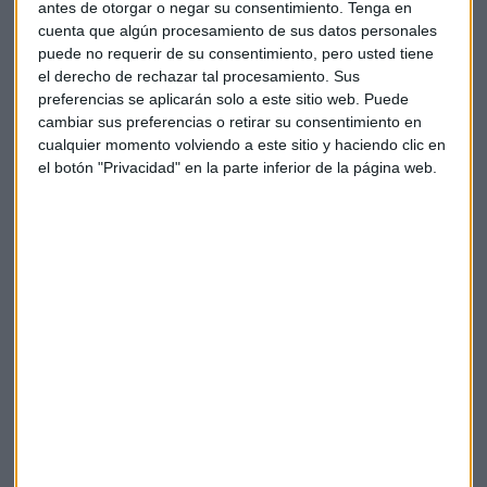
antes de otorgar o negar su consentimiento.
Tenga en
euros y se situaba en zona de máximos históricos en un
cuenta que algún procesamiento de sus datos personales
mercado pendiente del anuncio de sus resultados la
puede no requerir de su consentimiento, pero usted tiene
próxima semana.
el derecho de rechazar tal procesamiento. Sus
preferencias se aplicarán solo a este sitio web. Puede
cambiar sus preferencias o retirar su consentimiento en
cualquier momento volviendo a este sitio y haciendo clic en
"Es una acción muy sensible a los resultados. Parece que
el botón "Privacidad" en la parte inferior de la página web.
algunos ya están tomando posiciones", dijo un trader en
Madrid.
En cambio, Arcelor Mittal se desplomó un 8,5 por ciento a 4,2
euros después de que el banco de inversión estadounidense
Citigroup rebajara la recomendación sobre el valor a
"neutral".
Fuera del selectivo, las acciones B de Abengoa se dispararon
un 22 por ciento a 5,22 euros, mientras los medios españoles
avanzan que sus bancos acreedores calculan que la