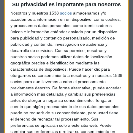
asalto y agitando la bandera del Frente Nusra antes de ser
Su privacidad es importante para nosotros
entregados a la Cruz Roja.
Nosotros y nuestros 1538
socios
almacenamos y/o
accedemos a información en un dispositivo, como cookies,
y procesamos datos personales, como identificadores
También fueron liberados 13 islamistas que estaban en
únicos e información estándar enviada por un dispositivo
cárceles libanesas, incluyendo a Saja al-Dulaimi, ex esposa
para publicidad y contenido personalizado, medición de
de Baghdadi. La mujer apareció en televisión cubierta
publicidad y contenido, investigación de audiencia y
completamente, junto a sus tres hijos, que estaban con ella
desarrollo de servicios.
Con su permiso, nosotros y
en prisión.
nuestros socios podemos utilizar datos de localización
geográfica precisa e identificación mediante las
características de dispositivos. Puede hacer clic para
otorgarnos su consentimiento a nosotros y a nuestros 1538
Combatientes del Frente Nusra aparecieron abrazando y
socios para que llevemos a cabo el procesamiento
besando a los hijos de Dulaimi, quien fue arrestada por las
previamente descrito. De forma alternativa, puede acceder
autoridades libanesas hace un año. En declaraciones a Al
a información más detallada y cambiar sus preferencias
Jazeera, dijo que quería volver a Beirut y posteriormente
antes de otorgar o negar su consentimiento.
Tenga en
viajar a Turquía.
cuenta que algún procesamiento de sus datos personales
puede no requerir de su consentimiento, pero usted tiene
el derecho de rechazar tal procesamiento. Sus
"Logramos un acuerdo completo con Nusra. Recibimos a
preferencias se aplicarán solo a este sitio web. Puede
cambiar sus preferencias o retirar su consentimiento en
nuestros heroicos soldados y estamos en nuestro camino de