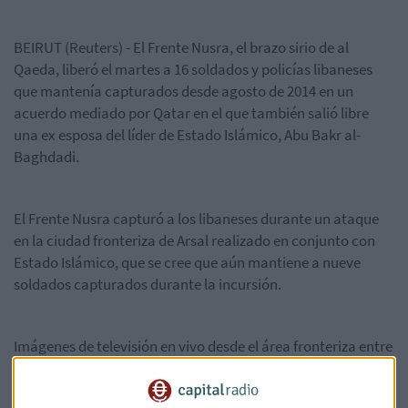
BEIRUT (Reuters) - El Frente Nusra, el brazo sirio de al
Qaeda, liberó el martes a 16 soldados y policías libaneses
que mantenía capturados desde agosto de 2014 en un
acuerdo mediado por Qatar en el que también salió libre
una ex esposa del líder de Estado Islámico, Abu Bakr al-
Baghdadi.
El Frente Nusra capturó a los libaneses durante un ataque
en la ciudad fronteriza de Arsal realizado en conjunto con
Estado Islámico, que se cree que aún mantiene a nueve
soldados capturados durante la incursión.
Imágenes de televisión en vivo desde el área fronteriza entre
el Líbano y Siria mostraron a los cautivos libaneses en
vehículos acompañados por hombres armados con rifles de