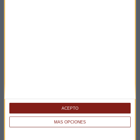
Apertura
La Magia de la Publicidad
Claves ESG
Acepto la
política de privacidad
. *
¡Suscribirme!
EN DIRECTO
@CAPITALRADIOB
ACEPTO
MÁS OPCIONES