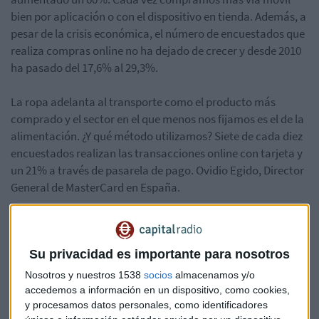
bien por aplicación o con el dispositivo en tienda. Además, a
pesar de la crisis económica, el número de encuestados que
realiza compras online no ha dejado de crecer y desde 2010
ha pasado del 17,6% al 29,3%.
La ropa adelanta al transporte como el producto más
comprado y el sector en el que menos nos fijamos es el de la
alimentación. ¿Y qué método utilizamos? Siete de cada diez
encuestados realizan las transacciones online con tarjeta y
un 21% a través de pasarela de pago. Ovidio Egido, Director
General de MasterCard en España.
Su privacidad es importante para nosotros
Nosotros y nuestros 1538
socios
almacenamos y/o
accedemos a información en un dispositivo, como cookies,
y procesamos datos personales, como identificadores
Además, continúa creciendo la penetración de tarjetas