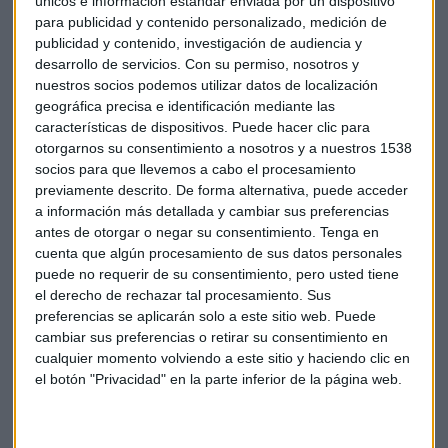
únicos e información estándar enviada por un dispositivo
contactless. Pasa del 9% en 2014 hasta el 14% en 2015. Nos
para publicidad y contenido personalizado, medición de
gustan por su comodidad y rapidez. Y según Egido, su
publicidad y contenido, investigación de audiencia y
desarrollo de servicios.
Con su permiso, nosotros y
crecimiento se disparará en los próximos años.
nuestros socios podemos utilizar datos de localización
geográfica precisa e identificación mediante las
características de dispositivos. Puede hacer clic para
otorgarnos su consentimiento a nosotros y a nuestros 1538
socios para que llevemos a cabo el procesamiento
previamente descrito. De forma alternativa, puede acceder
a información más detallada y cambiar sus preferencias
antes de otorgar o negar su consentimiento.
Tenga en
cuenta que algún procesamiento de sus datos personales
puede no requerir de su consentimiento, pero usted tiene
Los españoles seguimos prefiriendo las tarjetas de débito a
el derecho de rechazar tal procesamiento. Sus
preferencias se aplicarán solo a este sitio web. Puede
las de crédito y con ellas, gastamos una media de 237 euros
cambiar sus preferencias o retirar su consentimiento en
al mes.
cualquier momento volviendo a este sitio y haciendo clic en
el botón "Privacidad" en la parte inferior de la página web.
Móviles
Tarjeta
Pagos