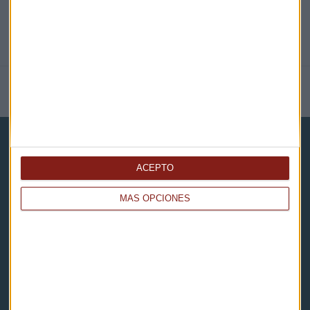
NOTICIAS RELACIONADAS
ACEPTO
MÁS OPCIONES
Capital Radio
Noticias
Eventos
Consultorios