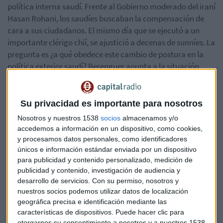
política interna saudí. Frente al Gobierno moderado del iraní
Hasan Rohani, los saudíes buscaban la compensación de
cara a sus ciudadanos. El mismo día que se ejecutó a un
importante clérigo chií, se ajustició a decenas de sunníes. La
pregunta es ¿a qué obedece este cambio de postura en la
política exterior saudí? Berenguer apunta a la situación
financiera.
*Lo sentimos pero el audio ha sido eliminado
Su privacidad es importante para nosotros
Nosotros y nuestros 1538
socios
almacenamos y/o
accedemos a información en un dispositivo, como cookies,
y procesamos datos personales, como identificadores
Bolsa
Economía
Mercados
Finanzas
únicos e información estándar enviada por un dispositivo
para publicidad y contenido personalizado, medición de
publicidad y contenido, investigación de audiencia y
Irán
Arabia Saudí
desarrollo de servicios.
Con su permiso, nosotros y
nuestros socios podemos utilizar datos de localización
geográfica precisa e identificación mediante las
características de dispositivos. Puede hacer clic para
otorgarnos su consentimiento a nosotros y a nuestros 1538