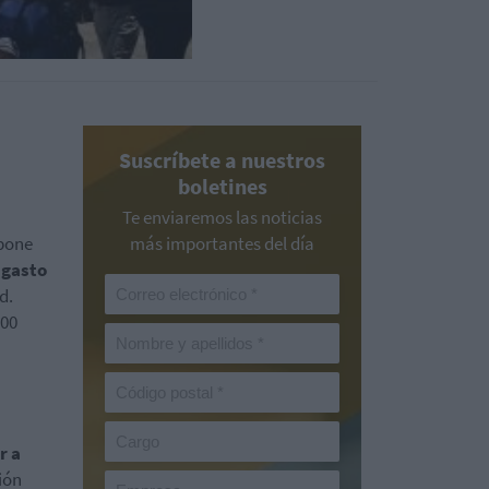
Suscríbete a nuestros
boletines
Te enviaremos las noticias
upone
más importantes del día
l
gasto
d.
000
r a
ión