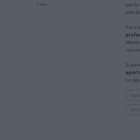
2 min
por la
esto h
Por C
prefe
Mientr
con me
Si pon
aport
Le sig
Espa
2016