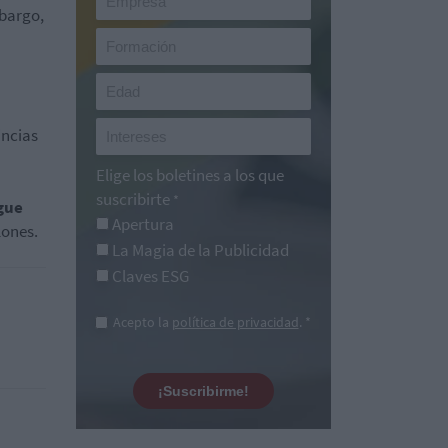
mbargo,
incias
Elige los boletines a los que
suscribirte
*
gue
Apertura
lones.
La Magia de la Publicidad
Claves ESG
Acepto la
política de privacidad
. *
¡Suscribirme!