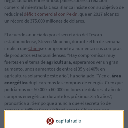
negociaciones entre ambos países sobre su relación
comercial mientras la Casa Blanca insiste con su objetivo de
reducir el
déficit comercial con Pekín
, que en 2017 alcanzó
un récord de 375.000 millones de dólares.
El acuerdo anunciado por el secretario del Tesoro
estadounidense, Steven Mnuchin, durante el fin de semana
implica que
China
se compromete a aumentar sus compras
de productos estadounidenses. “Hay compromisos muy
fuertes en el tema de
agricultura
, esperamos ver un gran
aumento, unos aumentos de entre el 35 y el 40% en
agricultura solamente este año”, ha señalado. “Y en el
área
energética
duplicaremos las compras de energía. Creo que
podríamos ver 50.000 o 60.000 millones de dólares al año de
compras energéticas durante los próximos 3 a 5 años”,
pronostica al tiempo que anuncia que el secretario de
comercio, Wilbur Ross, visitará pronto China con una
delegación para concretar los detalles del acuerdo.