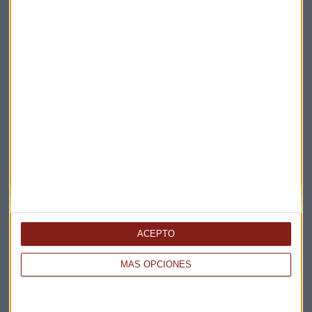
Apertura
La Magia de la Publicidad
Claves ESG
Acepto la
política de privacidad
. *
¡Suscribirme!
EN DIRECTO
@CAPITALRADIOB
ACEPTO
MÁS OPCIONES