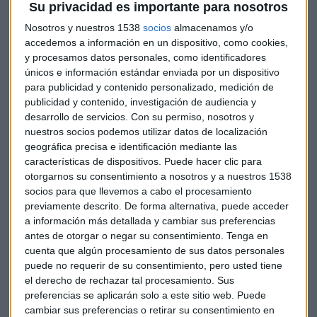
Mnuchin asegura que también se han alcanzado metas
Su privacidad es importante para nosotros
específicas en cuanto a la
reducción del déficit
según
Nosotros y nuestros 1538
socios
almacenamos y/o
cada industria, pero no las hace públicas.
accedemos a información en un dispositivo, como cookies,
y procesamos datos personales, como identificadores
únicos e información estándar enviada por un dispositivo
Sin embargo, China y Estados Unidos no han adelantado
para publicidad y contenido personalizado, medición de
ningún acuerdo sobre
el destino de ZTE
, tras los intentos del
publicidad y contenido, investigación de audiencia y
país asiático de frenar las sanciones que impiden a la
desarrollo de servicios.
Con su permiso, nosotros y
empresa de telecomunicaciones hacer negocios en el
nuestros socios podemos utilizar datos de localización
estado norteamericano. El secretario del Tesoro explica que
geográfica precisa e identificación mediante las
“este no es un tema comercial”, aunque reconoce que el
características de dispositivos. Puede hacer clic para
Departamento de Comercio está revisando la sanción a la
otorgarnos su consentimiento a nosotros y a nuestros 1538
socios para que llevemos a cabo el procesamiento
compañía.
previamente descrito. De forma alternativa, puede acceder
a información más detallada y cambiar sus preferencias
El mercado asiático ha reaccionado con subidas a la rebaja
antes de otorgar o negar su consentimiento.
Tenga en
de la tensión entre China y Estados Unidos, con ascensos
cuenta que algún procesamiento de sus datos personales
para los sectores tecnológico, financiero y asegurador
puede no requerir de su consentimiento, pero usted tiene
principalmente.
el derecho de rechazar tal procesamiento. Sus
preferencias se aplicarán solo a este sitio web. Puede
cambiar sus preferencias o retirar su consentimiento en
No ha sido así en el caso de la Unión Europea que se ha