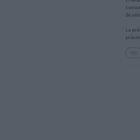
consum
de año
La pró
próxim
FED