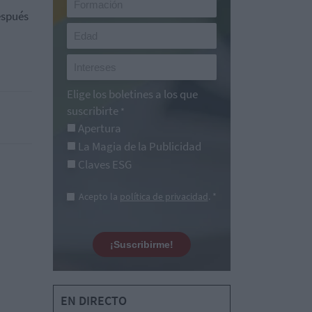
espués
Elige los boletines a los que
suscribirte
*
Apertura
La Magia de la Publicidad
Claves ESG
Acepto la
política de privacidad
. *
¡Suscribirme!
EN DIRECTO