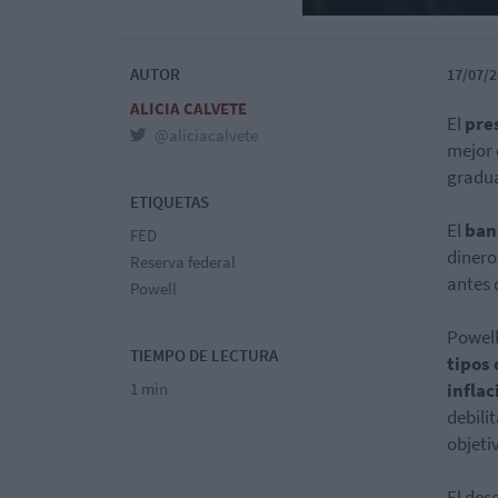
AUTOR
17/07/2
ALICIA CALVETE
El
pre
@aliciacalvete
mejor 
gradua
ETIQUETAS
El
ban
FED
dinero
Reserva federal
antes d
Powell
Powell
TIEMPO DE LECTURA
tipos
1 min
inflac
debili
objeti
El des