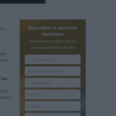
Suscríbete a nuestros
"el
boletines
.
Te enviaremos las noticias
más importantes del día
del
nales
 los
odría
nuestro