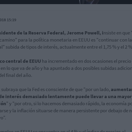
018 15:19
sidente de la Reserva Federal, Jerome Powell, i
nsiste en que 
camino" para la política monetaria en EEUU es "continuar con la
l" subida de tipos de interés, actualmente entre el 1,75 % y el 2 %
co central de EEUU
ha incrementado en dos ocasiones el precio 
 en lo que va de año y ha apuntado a dos posibles subidas adicio
el final del año.
 subraya que la Fed es consciente de que "por un lado,
aumentar
 de interés demasiado lentamente puede llevar a una mayor
ión
" y "por otro, si lo hacemos demasiado rápido, la economía p
tarse y la inflación situarse de manera persistente por debajo de 
vo".
empleo en EEUU se encuentra en el 4 % y el índice de precios al