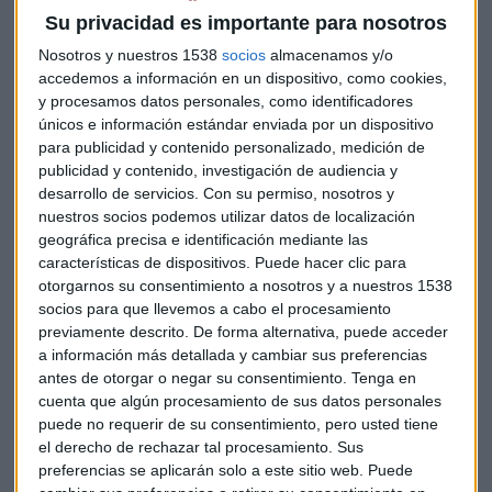
disponibilidad permanente tienta a los usuarios a vapear
Su privacidad es importante para nosotros
con mucha más frecuencia y de forma más inconsciente. La
acción suele realizarse de forma casual mientras se ve la
Nosotros y nuestros 1538
socios
almacenamos y/o
accedemos a información en un dispositivo, como cookies,
televisión, se trabaja o se lee. Como resultado, la ingesta de
y procesamos datos personales, como identificadores
nicotina
a lo largo del día se acumula rápidamente hasta
únicos e información estándar enviada por un dispositivo
alcanzar una cantidad que puede superar con creces el
para publicidad y contenido personalizado, medición de
consumo de tabaco original.
publicidad y contenido, investigación de audiencia y
desarrollo de servicios.
Con su permiso, nosotros y
Establecer reglas claras y pausas
nuestros socios podemos utilizar datos de localización
geográfica precisa e identificación mediante las
conscientes en el día a día
características de dispositivos. Puede hacer clic para
Para escapar de la trampa del uso continuo, se requiere una
otorgarnos su consentimiento a nosotros y a nuestros 1538
clara autorregulación. El enfoque más eficaz es establecer
socios para que llevemos a cabo el procesamiento
previamente descrito. De forma alternativa, puede acceder
reglas fijas para el uso diario. Un método probado y muy
a información más detallada y cambiar sus preferencias
efectivo es la simulación del comportamiento clásico de un
antes de otorgar o negar su consentimiento.
Tenga en
fumador: uno se permite vapear exclusivamente al aire
cuenta que algún procesamiento de sus datos personales
libre.
puede no requerir de su consentimiento, pero usted tiene
el derecho de rechazar tal procesamiento. Sus
Quien sale sistemáticamente al balcón, a la terraza o al
preferencias se aplicarán solo a este sitio web. Puede
jardín cuando quiere usar el cigarrillo electrónico, rompe la