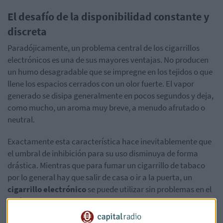
El desafío de la disponibilidad constante y
discreta
Paradójicamente, un problema central de los cigarrillos
electrónicos es una de sus mayores ventajas. No producen
un humo desagradable que se impregne en los tejidos o que
llene los espacios cerrados con un olor fuerte. El vapor
generado se disipa generalmente en pocos segundos y deja,
como mucho, un aroma muy breve, a menudo afrutado o
neutral.
Exactamente esta característica hace inevitablemente que
el umbral de inhibición para su uso disminuya de forma
drástica. Mientras que para fumar un cigarrillo de tabaco
por lo general hay que salir de casa o ir a la puerta, un
cigarrillo electrónico
se puede utilizar sin problemas en el
sofá, en la cama, en el escritorio de casa o en el coche, sin
molestar directamente a las personas del entorno. Esta