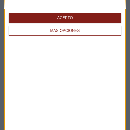
ACEPTO
MÁS OPCIONES
Capital Radio
La radio de los líderes. Programas y podcast sobre
economía, mercados, negocios y calidad de vida
Capital Radio
Suscríbete a nuestros boletines
Te enviaremos las noticias más importantes del día