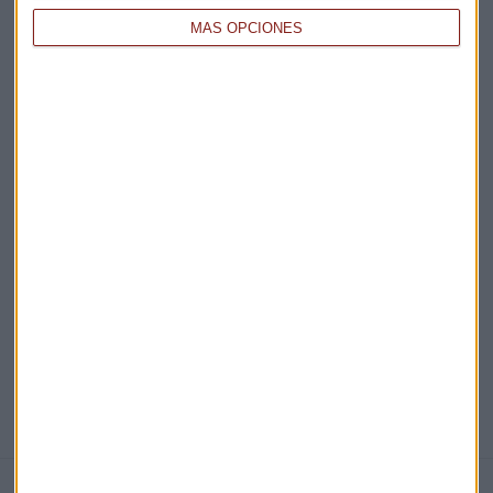
MÁS OPCIONES
Acepto la
política de privacidad
. *
¡Suscribirme!
EN DIRECTO
@CAPITALRADIOB