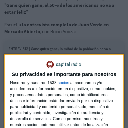
"
Gane quien gane, el 50% de los americanos no va a
estar feliz
".
Escucha
la entrevista completa de Juan Verde en
Mercado Abierto
, con Rocío Arviza:
ENTREVISTA | Gane quien gane, la mitad de la población no va a
estar feliz
Juan Verde, asesor político del presidente Joe Biden y de la candidata
Kamala Harris, denuncia que el país está muy dividido, muy polarizado,
Su privacidad es importante para nosotros
con la inmensa mayoría de la sociedad harta de los partidos
Nosotros y nuestros 1538
socios
almacenamos y/o
tradicionales
accedemos a información en un dispositivo, como cookies,
y procesamos datos personales, como identificadores
únicos e información estándar enviada por un dispositivo
para publicidad y contenido personalizado, medición de
Igualdad "histórica"
publicidad y contenido, investigación de audiencia y
desarrollo de servicios.
Con su permiso, nosotros y
Verde defiende que nunca antes se había atendido a tanta
nuestros socios podemos utilizar datos de localización
igualdad en unos comicios estadounidenses: "En los siete