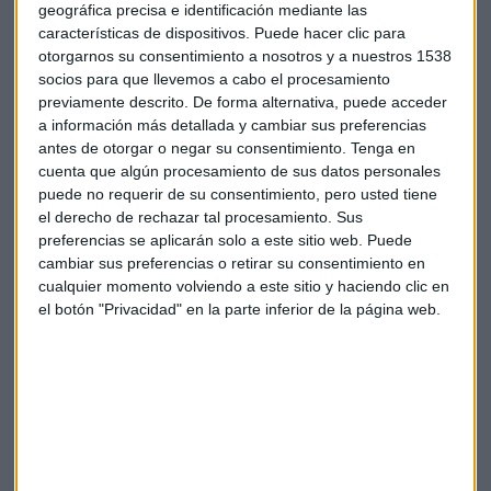
geográfica precisa e identificación mediante las
estados clave ninguno de los candidatos tenía un punto o
características de dispositivos. Puede hacer clic para
dos de ventaja". "Literalmente puede ganar cualquiera de
otorgarnos su consentimiento a nosotros y a nuestros 1538
los dos candidatos, esto va a ser como tirar una moneda al
socios para que llevemos a cabo el procesamiento
aire", añade.
previamente descrito. De forma alternativa, puede acceder
a información más detallada y cambiar sus preferencias
antes de otorgar o negar su consentimiento.
Tenga en
La opcion de no conocer mañana quién será el próximo
cuenta que algún procesamiento de sus datos personales
Presidente está sobre la mesa. "
Casi con total seguridad
puede no requerir de su consentimiento, pero usted tiene
no tendremos un claro vencedor hoy, probablemente
el derecho de rechazar tal procesamiento. Sus
se tarden varios días
".
preferencias se aplicarán solo a este sitio web. Puede
cambiar sus preferencias o retirar su consentimiento en
Más allá de la elección del Presidente,
otra de las claves es
cualquier momento volviendo a este sitio y haciendo clic en
cómo se reparten las Cámaras
. "Por lo que se está viendo,
el botón "Privacidad" en la parte inferior de la página web.
que es una situación totalmente atípica, las proyecciones
indican que va a haber un cambio con los Republicanos con
ventaja en el Senado y los Demócratas en el Congreso".
Un país dividido
La sensación es de un país muy polarizado. "Las encuestas