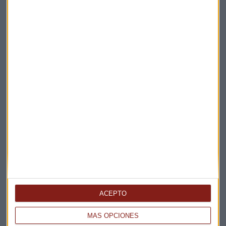
Elige los boletines a los que suscribirte
*
Apertura
La Magia de la Publicidad
Claves ESG
Acepto la
política de privacidad
. *
¡Suscribirme!
EN DIRECTO
@CAPITALRADIOB
ACEPTO
MÁS OPCIONES