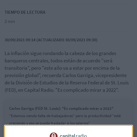
TIEMPO DE LECTURA
2 min
30/09/2021 09:14 (ACTUALIZADO 30/09/2021 09:30)
La inflación sigue rondando la cabeza de los grandes
banqueros centrales, todos están de acuerdo "será
transitoria", pero "este año va a estar por encima de la
previsión global", recuerda Carlos Garriga, vicepresidente
de la División de Estudios de la Reserva Federal de St. Louis
(FED), en Capital Radio. "Es complicado mirar a 2022".
Carlos Garriga (FED St. Louis): "Es complicado mirar a 2022"
"Estamos viendo falta de trabajadores" pero la productividad "está
creciendo y eso se puede trasladar a los salarios"