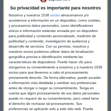
Su privacidad es importante para nosotros
Con esta situación, "es complicado mirar a 2022", apostilla
Nosotros y nuestros 1538
socios
almacenamos y/o
Carlos Garriga. Además, "los mercados reaccionan muy
accedemos a información en un dispositivo, como cookies,
rápido y lo hacen más a las expectativas que a la economía
y procesamos datos personales, como identificadores
real", añade.
únicos e información estándar enviada por un dispositivo
para publicidad y contenido personalizado, medición de
Entre los puntos en la hoja de ruta para 2022 aparecen
publicidad y contenido, investigación de audiencia y
varios conceptos. Uno de ellos es la compra de bonos, "en
desarrollo de servicios.
Con su permiso, nosotros y
nuestros socios podemos utilizar datos de localización
noviembre pondremos más claridad", explica el
geográfica precisa e identificación mediante las
vicepresidente de la División de Estudios de la Reserva
características de dispositivos. Puede hacer clic para
Federal de St. Louis. "También hablaremos de ajustes de las
otorgarnos su consentimiento a nosotros y a nuestros 1538
tasas de interés que son bajísimas", señala, "pero seguirían
socios para que llevemos a cabo el procesamiento
siendo extremadamente acomodantes", apostilla en
previamente descrito. De forma alternativa, puede acceder
Capital, la Bolsa y la Vida con Luis Vicente Muñoz.
a información más detallada y cambiar sus preferencias
antes de otorgar o negar su consentimiento.
Tenga en
Más oferta que trabajadores
cuenta que algún procesamiento de sus datos personales
puede no requerir de su consentimiento, pero usted tiene
Más allá de las claves de la política monetaria
el derecho de rechazar tal procesamiento. Sus
estadounidense, en la FED de Saint Louis están pendientes
preferencias se aplicarán solo a este sitio web. Puede