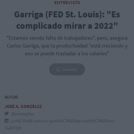
ENTREVISTA
Garriga (FED St. Louis): "Es
complicado mirar a 2022"
"Estamos viendo falta de trabajadores", pero, asegura
Carlos Garriga, que la productividad "está creciendo y
eso se puede trasladar a los salarios"
Guardar
AUTOR
JOSÉ A. GONZÁLEZ
@joseagzlez
jos%C3%A9-antonio-gonz%C3%A1lez-mart%C3%ADnez-
7a24732b