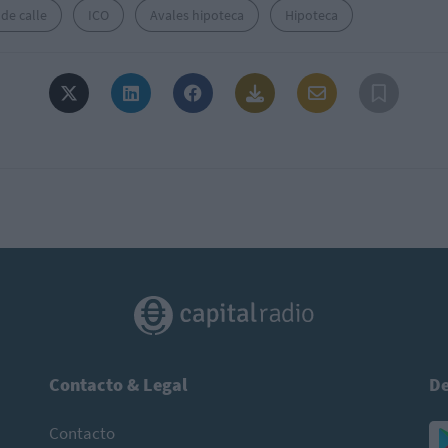
 de calle
ICO
Avales hipoteca
Hipoteca
Contacto & Legal
De
Contacto