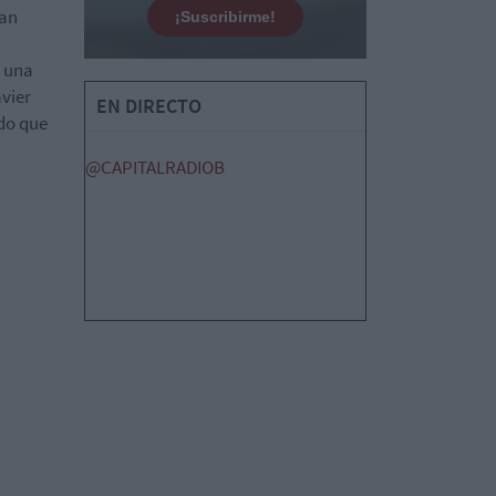
dan
¡Suscribirme!
 una
vier
EN DIRECTO
do que
@CAPITALRADIOB