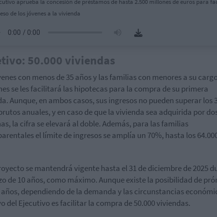
ecutivo aprueba la concesión de préstamos de hasta 2.500 millones de euros para fac
ceso de los jóvenes a la vivienda
tivo: 50.000 viviendas
venes con menos de 35 años y las familias con menores a su carg
nes se les facilitará las hipotecas para la compra de su primera
da. Aunque, en ambos casos, sus ingresos no pueden superar los 
brutos anuales, y en caso de que la vivienda sea adquirida por do
as, la cifra se elevará al doble. Además, para las familias
rentales el límite de ingresos se amplía un 70%, hasta los 64.00
royecto se mantendrá vigente hasta el 31 de diciembre de 2025 d
zo de 10 años, como máximo. Aunque existe la posibilidad de pró
 años, dependiendo de la demanda y las circunstancias económic
vo del Ejecutivo es facilitar la compra de 50.000 viviendas.