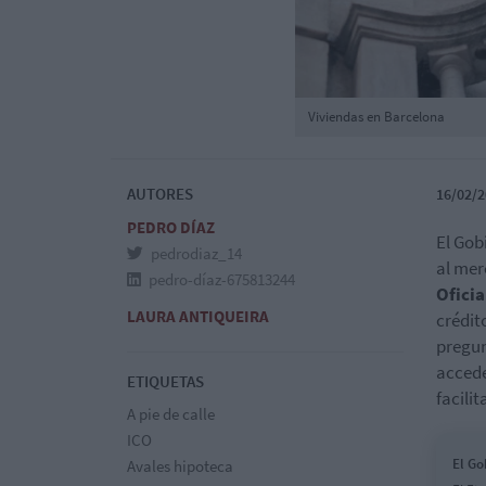
Viviendas en Barcelona
AUTORES
16/02/2
PEDRO DÍAZ
El Gob
pedrodiaz_14
al mer
pedro-díaz-675813244
Oficia
LAURA ANTIQUEIRA
crédit
pregun
accede
ETIQUETAS
facili
A pie de calle
ICO
El Go
Avales hipoteca