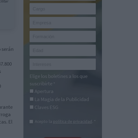
ilitar
o serán
37.800
s
Elige los boletines a los que
suscribirte
*
0
Apertura
La Magia de la Publicidad
urante
Claves ESG
rroga
as. El
Acepto la
política de privacidad
. *