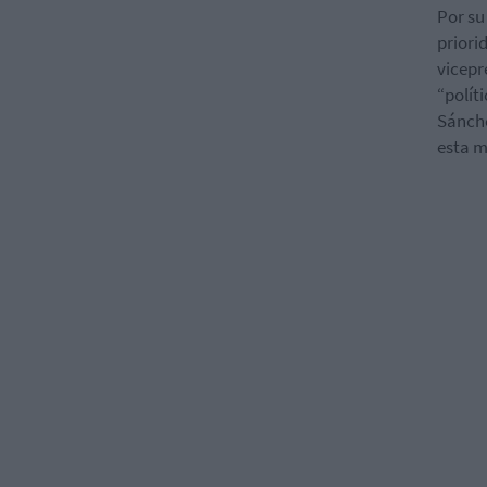
Por su
priori
vicepr
“polít
Sánche
esta m