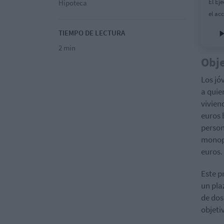
El Ej
Hipoteca
el ac
TIEMPO DE LECTURA
2 min
Obje
Los jó
a quie
vivien
euros 
person
monopa
euros.
Este p
un pla
de dos
objeti