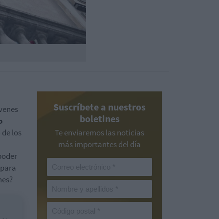
Suscríbete a nuestros
óvenes
boletines
o
%
de los
Te enviaremos las noticias
más importantes del día
 poder
 para
nes?