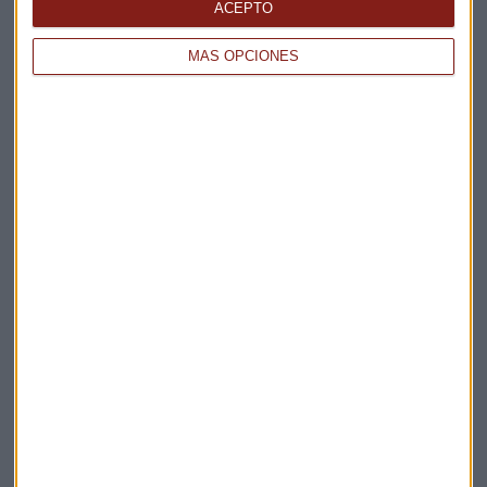
La Magia de la Publicidad
ACEPTO
Claves ESG
MÁS OPCIONES
Acepto la
política de privacidad
. *
¡Suscribirme!
EN DIRECTO
@CAPITALRADIOB