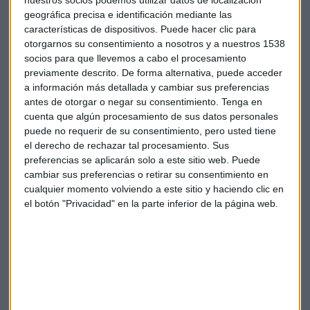
vaya reduciendo paulatinamente durante siguientes tres
geográfica precisa e identificación mediante las
años: al 99% en 2017, el 97,9% en 2018 y el 96% en 2019.
características de dispositivos. Puede hacer clic para
otorgarnos su consentimiento a nosotros y a nuestros 1538
Recortes para mejorar el déficit
socios para que llevemos a cabo el procesamiento
previamente descrito. De forma alternativa, puede acceder
También se aprueba el acuerdo de no disponibilidad de
a información más detallada y cambiar sus preferencias
crédito en los Presupuestos Generales del Estado de 2016
antes de otorgar o negar su consentimiento.
Tenga en
cuenta que algún procesamiento de sus datos personales
por importe de 2.000 millones de euros, para garantizar el
puede no requerir de su consentimiento, pero usted tiene
cumplimiento de los compromisos de consolidación fiscal
el derecho de rechazar tal procesamiento. Sus
con la Unión Europea.
preferencias se aplicarán solo a este sitio web. Puede
cambiar sus preferencias o retirar su consentimiento en
El recorte tiene la finalidad de reducir el déficit público, que
cualquier momento volviendo a este sitio y haciendo clic en
acabó en 2015 en el 5%, por encima del 4,2% comprometido,
el botón "Privacidad" en la parte inferior de la página web.
y cumplir con el déficit del 3,6% previsto para este año, con
ajustes que "se repartirán de forma equilibrada entre todos
los departamentos", según ha informado el Ministerio de
Hacienda y Administraciones Públicas.
El mayor recorte se ha aprobado para el Ministerio de