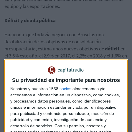
equipo y las exportaciones.
Déficit y deuda pública
Hacienda, que todavía negocia con Bruselas una
flexibilización de los objetivos de consolidación
presupuestaria, estima unos nuevos objetivos de
déficit
en
el 3,6% este año, el 2,9% en 2017, el 2,2% en 2018 y el 1,6% en
2019.
Por otro lado, la reducción de la bajada de impuestos por
Su privacidad es importante para nosotros
efecto de la reforma fiscal, supondrá una merma de
Nosotros y nuestros 1538
socios
almacenamos y/o
ingresos de 4.091 millones de euros, que se verá en parte
accedemos a información en un dispositivo, como cookies,
compensado por una recaudación de 1.000 millones por la
y procesamos datos personales, como identificadores
lucha contra el fraude.
únicos e información estándar enviada por un dispositivo
para publicidad y contenido personalizado, medición de
Por otro lado, el nuevo cuadro macroeconómico prevé que
publicidad y contenido, investigación de audiencia y
la deuda pública cierre este año en el 99,1% del PIB y que se
desarrollo de servicios.
Con su permiso, nosotros y
nuestros socios podemos utilizar datos de localización