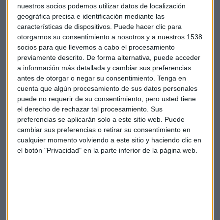
proceso de transformación digital que tiene en marcha la
nuestros socios podemos utilizar datos de localización
aseguradora en su estrategia helvetia 20.20. Con esta
geográfica precisa e identificación mediante las
iniciativa, Helvetia Seguros se adapta a las necesidades
características de dispositivos. Puede hacer clic para
actuales del mercado, en el que el consumidor digital tiene
otorgarnos su consentimiento a nosotros y a nuestros 1538
socios para que llevemos a cabo el procesamiento
cada vez más protagonismo.
previamente descrito. De forma alternativa, puede acceder
a información más detallada y cambiar sus preferencias
Seguros
Motor
antes de otorgar o negar su consentimiento.
Tenga en
cuenta que algún procesamiento de sus datos personales
puede no requerir de su consentimiento, pero usted tiene
el derecho de rechazar tal procesamiento. Sus
preferencias se aplicarán solo a este sitio web. Puede
cambiar sus preferencias o retirar su consentimiento en
cualquier momento volviendo a este sitio y haciendo clic en
el botón "Privacidad" en la parte inferior de la página web.
Suscríbete a nuestros boletines
Te enviaremos las noticias más importantes del día