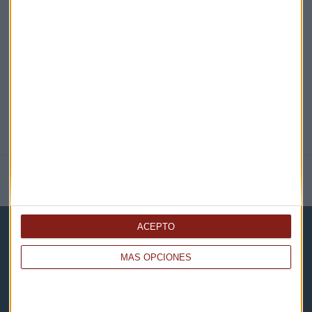
@CAPITALRADIOB
NOTICIAS RELACIONADAS
ACEPTO
MÁS OPCIONES
Capital Radio