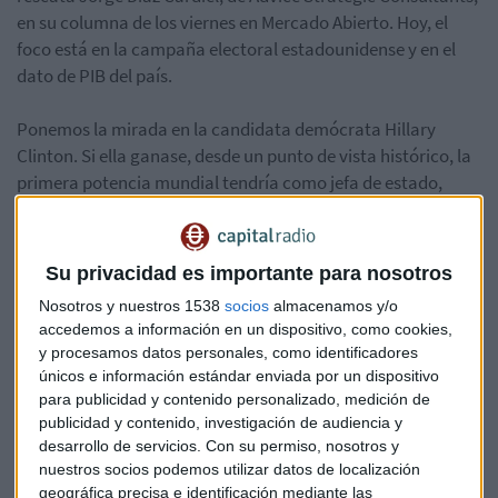
en su columna de los viernes en Mercado Abierto. Hoy, el
foco está en la campaña electoral estadounidense y en el
dato de PIB del país.
Ponemos la mirada en la candidata demócrata Hillary
Clinton. Si ella ganase, desde un punto de vista histórico, la
primera potencia mundial tendría como jefa de estado,
como presidenta y como comandante jefe de las fuerzas
armadas, a una mujer. "Aunque ya existen líderes femeninas
en Alemania y Reino Unido, ninguna de ellas reúne las tres
Su privacidad es importante para nosotros
características juntas", apunta Jorge Díaz.
Nosotros y nuestros 1538
socios
almacenamos y/o
accedemos a información en un dispositivo, como cookies,
Escucha la intervención completa aquí:
y procesamos datos personales, como identificadores
únicos e información estándar enviada por un dispositivo
*Lo sentimos pero el audio ha sido eliminado
para publicidad y contenido personalizado, medición de
publicidad y contenido, investigación de audiencia y
desarrollo de servicios.
Con su permiso, nosotros y
nuestros socios podemos utilizar datos de localización
USA
Jorge Díaz Cardiel
PIB
EEUU
geográfica precisa e identificación mediante las