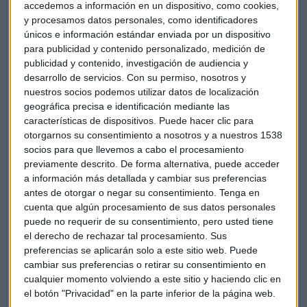
accedemos a información en un dispositivo, como cookies,
y procesamos datos personales, como identificadores
El horario en el que un trader realiza la operativa es solo uno
únicos e información estándar enviada por un dispositivo
para publicidad y contenido personalizado, medición de
de los elementos que Darwinex muestra a los inversores.
publicidad y contenido, investigación de audiencia y
Aunque los propios traders pueden también decidir qué
desarrollo de servicios.
Con su permiso, nosotros y
información mostrar en la plataforma. “Cuando llevas
nuestros socios podemos utilizar datos de localización
mucho tiempo haciendo una estrategia de trading
geográfica precisa e identificación mediante las
ganadora hay cosas que te cuesta mostrar”, explica Javier
características de dispositivos. Puede hacer clic para
Colón.
otorgarnos su consentimiento a nosotros y a nuestros 1538
socios para que llevemos a cabo el procesamiento
previamente descrito. De forma alternativa, puede acceder
El cofundador de Darwinex cuenta cómo la distribución de
a información más detallada y cambiar sus preferencias
las operativas del trader por horarios pueden dar pistas
antes de otorgar o negar su consentimiento.
Tenga en
sobre cómo es su estrategia. Por ejemplo, una “distribución
cuenta que algún procesamiento de sus datos personales
homogénea de las operaciones a lo largo del día, puede
puede no requerir de su consentimiento, pero usted tiene
indicar que en realidad está operando un robot”, un sistema
el derecho de rechazar tal procesamiento. Sus
establecido por el trader.
preferencias se aplicarán solo a este sitio web. Puede
cambiar sus preferencias o retirar su consentimiento en
cualquier momento volviendo a este sitio y haciendo clic en
También hay que fijarse en que “el mercado no se comporta
el botón "Privacidad" en la parte inferior de la página web.
igual todos los días de la semana. Hay pautas temporales”,