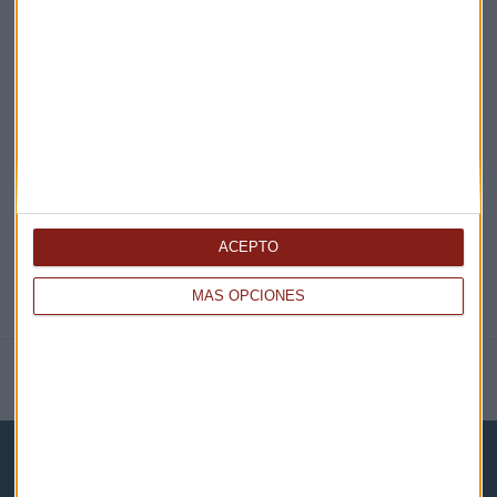
EN DIRECTO
@CAPITALRADIOB
ACEPTO
MÁS OPCIONES
NOTICIAS RELACIONADAS