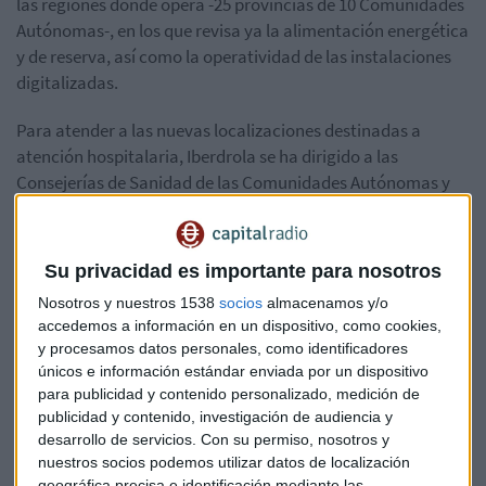
las regiones donde opera -25 provincias de 10 Comunidades
Autónomas-, en los que revisa ya la alimentación energética
y de reserva, así como la operatividad de las instalaciones
digitalizadas.
Para atender a las nuevas localizaciones destinadas a
atención hospitalaria, Iberdrola se ha dirigido a las
Consejerías de Sanidad de las Comunidades Autónomas y
ha contactado con el servicio 112.
A todos ellos les ha adelantado que
dará prioridad a la
Su privacidad es importante para nosotros
ampliación de potencia
para instalaciones que alberguen
Nosotros y nuestros 1538
socios
almacenamos y/o
hospitales de campaña o temporales -hoteles y otros
accedemos a información en un dispositivo, como cookies,
espacios públicos y privados- para atender a pacientes.
y procesamos datos personales, como identificadores
únicos e información estándar enviada por un dispositivo
para publicidad y contenido personalizado, medición de
publicidad y contenido, investigación de audiencia y
desarrollo de servicios.
Con su permiso, nosotros y
nuestros socios podemos utilizar datos de localización
geográfica precisa e identificación mediante las