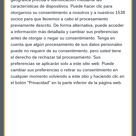
características de dispositivos. Puede hacer clic para
otorgarnos su consentimiento a nosotros y a nuestros 1538
socios para que llevemos a cabo el procesamiento
previamente descrito. De forma alternativa, puede acceder
a información más detallada y cambiar sus preferencias
antes de otorgar o negar su consentimiento.
Tenga en
cuenta que algún procesamiento de sus datos personales
Ignacio Sánchez Galán, presidente de Iberdrola
puede no requerir de su consentimiento, pero usted tiene
el derecho de rechazar tal procesamiento. Sus
preferencias se aplicarán solo a este sitio web. Puede
Además la compañía distribuidora de
Iberdrola
, i-DE, ha
cambiar sus preferencias o retirar su consentimiento en
puesto a disposición de los servicios sanitarios y
cualquier momento volviendo a este sitio y haciendo clic en
organismos públicos un teléfono de atención prioritaria 24h
el botón "Privacidad" en la parte inferior de la página web.
para centros hospitalarios y médicos.
Con ello se quiere asegurar la atención óptima ante
incidencias, a quienes ha ofrecido grupos electrógenos de
respaldo, que algunos ya han requerido y se ha procedido a
su instalación.