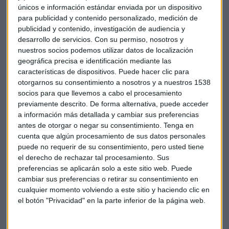
habiendo déficit. "
Un déficit de 12.000 millones de kilos
",
únicos e información estándar enviada por un dispositivo
señala Molina. Es decir, que aun enviándoles a los chinos
para publicidad y contenido personalizado, medición de
publicidad y contenido, investigación de audiencia y
todo el cerdo mundial, no da para cubrir esos 56 kg por
desarrollo de servicios.
Con su permiso, nosotros y
habitante que consumen.
nuestros socios podemos utilizar datos de localización
geográfica precisa e identificación mediante las
"Hay empresas que se ven beneficiadas de esta situación",
características de dispositivos. Puede hacer clic para
apunta el analista de eToro. ¿Por qué? Puede ser por dos
otorgarnos su consentimiento a nosotros y a nuestros 1538
motivos: porque son exportadoras de cerdo o porque optan
socios para que llevemos a cabo el procesamiento
por productos alternativos que puedan paliar esa falta de
previamente descrito. De forma alternativa, puede acceder
carne porcina.
a información más detallada y cambiar sus preferencias
antes de otorgar o negar su consentimiento.
Tenga en
cuenta que algún procesamiento de sus datos personales
Un ejemplo de compañía está en
Tyson Foods
, la mayor
puede no requerir de su consentimiento, pero usted tiene
productora de carne en EEUU. "La carne es un producto
el derecho de rechazar tal procesamiento. Sus
básico que se demanda y ahí es donde hay que intenar
preferencias se aplicarán solo a este sitio web. Puede
buscar oportunidades, salirnos de lo de siempre", explica
cambiar sus preferencias o retirar su consentimiento en
Molina.
cualquier momento volviendo a este sitio y haciendo clic en
el botón "Privacidad" en la parte inferior de la página web.
Cerdos
Invertir
Ganar
Dinero