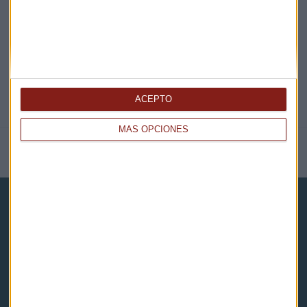
@CAPITALRADIOB
ACEPTO
MÁS OPCIONES
NOTICIAS RELACIONADAS
Capital Radio
Noticias