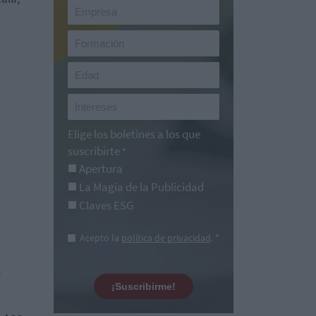
Elige los boletines a los que
suscribirte
*
Apertura
La Magia de la Publicidad
Claves ESG
Acepto la
política de privacidad
. *
o
¡Suscribirme!