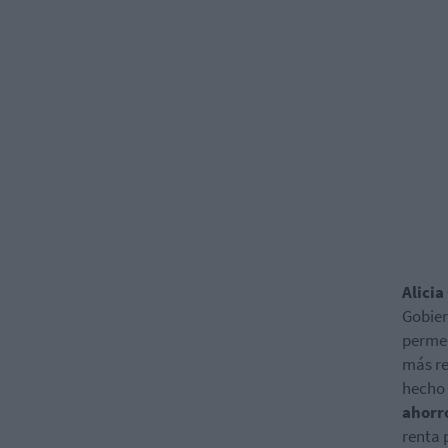
Alicia
Gobier
permea
más re
hecho 
ahorr
renta 