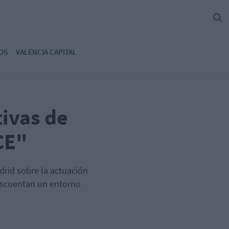
OS
VALENCIA CAPITAL
tivas de
CE"
rid sobre la actuación
escuentan un entorno