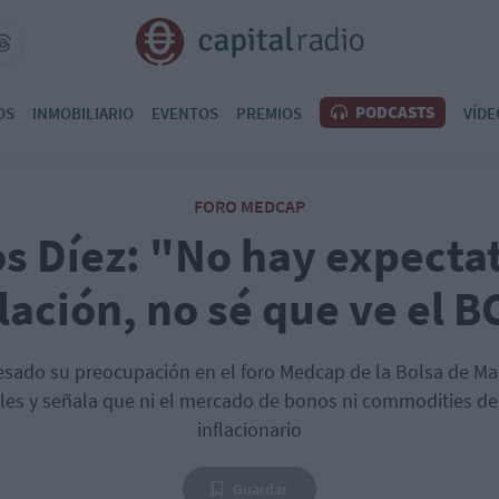
PODCASTS
OS
INMOBILIARIO
EVENTOS
PREMIOS
VÍDE
FORO MEDCAP
os Díez: "No hay expecta
flación, no sé que ve el B
esado su preocupación en el foro Medcap de la Bolsa de Mad
ales y señala que ni el mercado de bonos ni commodities d
inflacionario
Guardar