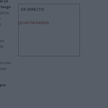
al 23
riesgo
EN DIRECTO
gloria
e
@CAPITALRADIOB
a
lan
 de
 en una
evas
 por