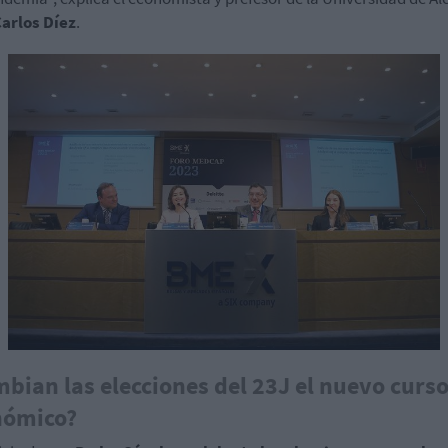
arlos Díez
.
bian las elecciones del 23J el nuevo curs
nómico?