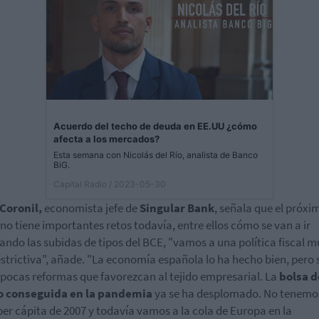
Acuerdo del techo de deuda en EE.UU ¿cómo
afecta a los mercados?
Esta semana con Nicolás del Río, analista de Banco
BiG.
Capital Radio
/ 2023-05-30
 Coronil,
economista jefe de
Singular Bank
, señala que el próxi
no tiene importantes retos todavía, entre ellos cómo se van a ir
ndo las subidas de tipos del BCE, "vamos a una política fiscal 
strictiva", añade. "La economía española lo ha hecho bien, pero 
pocas reformas que favorezcan al tejido empresarial. La
bolsa d
o conseguida en la pandemia
ya se ha desplomado. No tenemos
per cápita de 2007 y todavía vamos a la cola de Europa en la