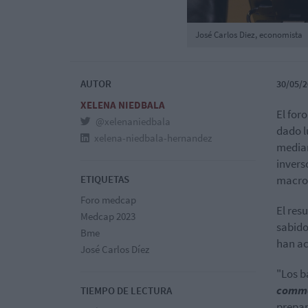
José Carlos Diez, economista
AUTOR
30/05/2
XELENA NIEDBALA
El foro
@xelenaniedbala
dado l
xelena-niedbala-hernandez
median
invers
ETIQUETAS
macro
Foro medcap
El res
Medcap 2023
sabido
Bme
han ac
José Carlos Díez
"Los b
commo
TIEMPO DE LECTURA
prepan