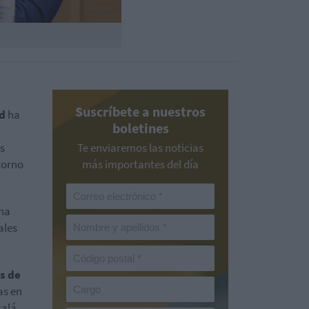
Suscríbete a nuestros
id
ha
boletines
s
Te enviaremos las noticias
torno
más importantes del día
 ha
ales
s de
as en
calá,