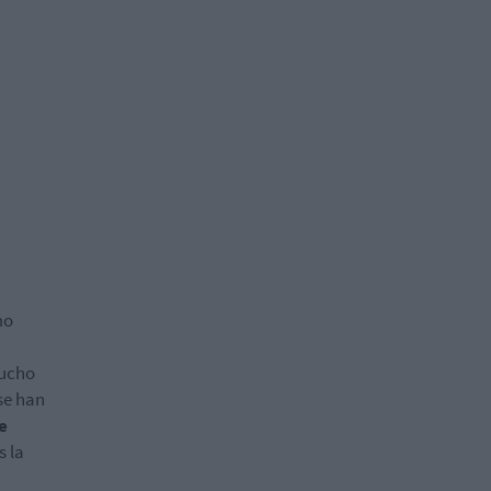
mo
mucho
se han
e
 la