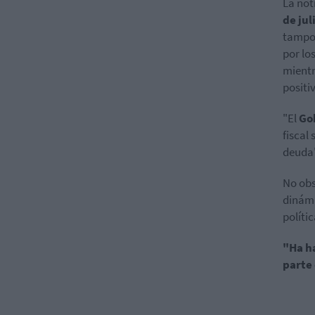
La not
de jul
tampoc
por lo
mientr
positi
"El
Go
fiscal
deuda"
No obs
dinámi
polític
"Ha h
parte