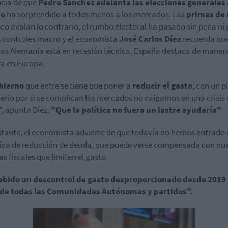
icia de que
Pedro Sánchez adelanta las elecciones generales 
io
ha sorprendido a todos menos a los mercados. Las
primas de 
o avalan lo contrario, el rumbo electoral ha pasado sin pena ni 
s controles macro y el economista
José Carlos Díez
recuerda qu
as Alemania está en recesión técnica, España destaca de maner
va en Europa.
bierno
que entre se tiene que poner a
reducir el gasto
, con un p
 serio por si se complican los mercados no caigamos en una crisis
, apunta Díez.
"Que la política no fuera un lastre ayudaría"
tante, el economista advierte de que todavía no hemos entrado
ca de reducción de deuda, que puede verse compensada con nu
as fiscales que limiten el gasto.
abido un descontrol de gasto desproporcionado desde 2019
 de todas las Comunidades Autónomas y partidos".