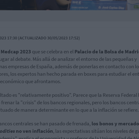
023 17:30 (ACTUALIZADO 30/05/2023 17:52)
Medcap 2023
que se celebra en el
Palacio de la Bolsa de Madr
ugar al debate. Más allá de analizar el entorno de las pequeñas y
as empresas de España, además de ponerlas en contacto con lo
ores, los expertos han hecho parada en boxes para estudiar el en
económico que afrontamos.
ultado es "relativamente positivo". Parece que la Reserva Federal
 frenar la "crisis" de los bancos regionales, pero los bancos centr
tuado de manera determinante en lo que a la inflación se refiere.
ancos centrales se han pasado de frenada,
los bonos y mercado
dities
no ven inflación
, las expectativas sitúan los niveles de g
demia", explica el economista y prefesor de la Universidad de Al