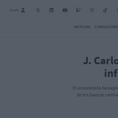
Únete
NOTICIAS
CONSULTORI
J. Carl
in
El economista ha expr
de los bancos centr