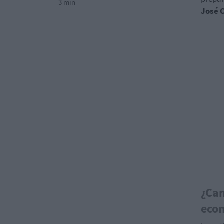
3 min
José C
¿Cam
eco