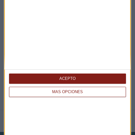
¡Suscribirme!
EN DIRECTO
@CAPITALRADIOB
ACEPTO
MÁS OPCIONES
NOTICIAS RELACIONADAS