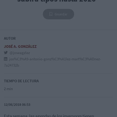
Guardar
AUTOR
JOSÉ A. GONZÁLEZ
@joseagzlez
jos%C3%A9-antonio-gonz%C3%A1lez-mart%C3%ADnez-
7a24732b
TIEMPO DE LECTURA
2 min
12/06/2018 06:53
Esta semana, las agendas de los inversores tienen