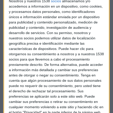
Nosotros y nuestros 1538
socios
almacenamos y/o
accedemos a información en un dispositivo, como cookies,
y procesamos datos personales, como identificadores
únicos e información estándar enviada por un dispositivo
El miércoles es el turno de la Reserva Federal de Jerome
para publicidad y contenido personalizado, medición de
Powell, que "subirá tipos esta semana y mantendrá el
publicidad y contenido, investigación de audiencia y
ritmo", añade Arroyo. El caso de Mario Draghi, presidente
desarrollo de servicios.
Con su permiso, nosotros y
nuestros socios podemos utilizar datos de localización
del BCE, su cita es para el jueves y "los tipos no subirán
geográfica precisa e identificación mediante las
hasta 2020". Asegura, además, la subida será "muy
características de dispositivos. Puede hacer clic para
comedida". Lo que si que habrá en opinión del director de
otorgarnos su consentimiento a nosotros y a nuestros 1538
inversiones de JP Morgan AM es "alguna pista sobre el
socios para que llevemos a cabo el procesamiento
programa de deuda", puntualiza.
previamente descrito. De forma alternativa, puede acceder
a información más detallada y cambiar sus preferencias
Ante este escenario y a la espera del pistoletazo de la
antes de otorgar o negar su consentimiento.
Tenga en
cuenta que algún procesamiento de sus datos personales
semana grande de bancos centrales, los inversores y el
puede no requerir de su consentimiento, pero usted tiene
mercado dirigen la mirada a Singapur.
el derecho de rechazar tal procesamiento. Sus
Este martes se está produciendo la reunión histórica entre
preferencias se aplicarán solo a este sitio web. Puede
Donald Trump y Kim Jong-Un
cambiar sus preferencias o retirar su consentimiento en
. Sin embargo, todo "es ruido", destaca Arroyo. "Estas
cualquier momento volviendo a este sitio y haciendo clic en
reuniones pueden afectar al corto plazo, pero lo importante
el botón "Privacidad" en la parte inferior de la página web.