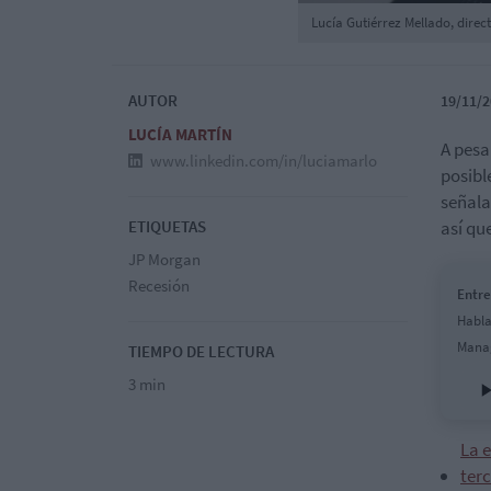
Lucía Gutiérrez Mellado, dire
AUTOR
19/11/2
LUCÍA MARTÍN
A pesa
www.linkedin.com/in/luciamarlo
posibl
señala
ETIQUETAS
así qu
JP Morgan
Recesión
Entre
Habla
Manag
TIEMPO DE LECTURA
3 min
La 
terc