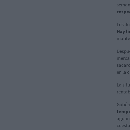
seman
respe
Los fl
Hay l
manten
Despué
merca
sacaro
en la 
La sit
rentab
Gutiér
tempo
aguant
cuesta