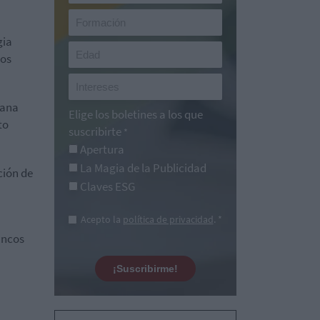
gia
dos
mana
Elige los boletines a los que
to
suscribirte
*
Apertura
La Magia de la Publicidad
ción de
Claves ESG
Acepto la
política de privacidad
. *
ancos
¡Suscribirme!