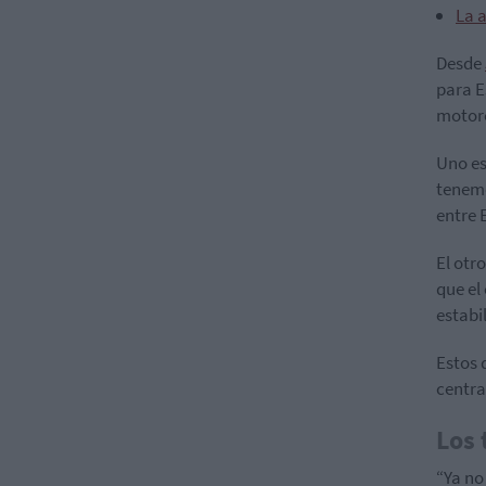
La 
Desde
para E
motore
Uno es
tenemo
entre 
El otr
que el
estabi
Estos 
centra
Los 
“Ya no