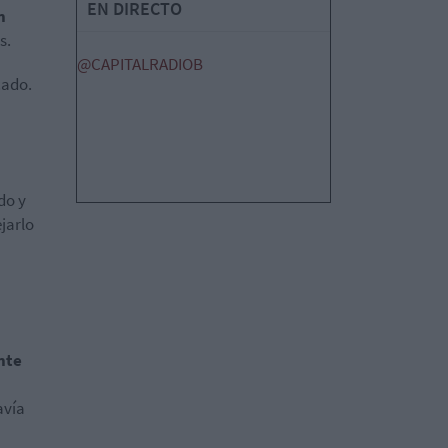
EN DIRECTO
n
s.
@CAPITALRADIOB
cado.
do y
jarlo
nte
avía