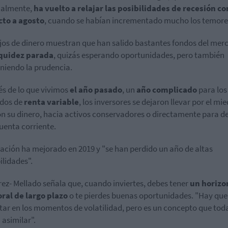
almente,
ha vuelto a relajar las posibilidades de recesión co
cto a agosto
, cuando se habían incrementado mucho los temore
ujos de dinero muestran que han salido bastantes fondos del mer
iquidez parada
, quizás esperando oportunidades, pero también
iendo la prudencia.
s de lo que vivimos
el año pasado
, un
año complicado
para los
dos de
renta variable
, los inversores se dejaron llevar por el mie
n su dinero, hacia activos conservadores o directamente para de
cuenta corriente.
uación ha mejorado en 2019 y "se han perdido un año de altas
ilidades".
rez- Mellado señala que, cuando inviertes, debes tener
un horizo
ral de largo plazo
o te pierdes buenas oportunidades. "Hay que
ar en los momentos de volatilidad, pero es un concepto que tod
 asimilar".