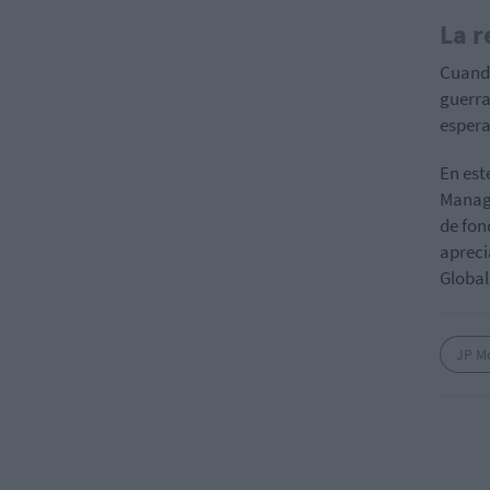
La r
Cuand
guerra
esperar
En est
Manage
de fon
apreci
Global
JP M