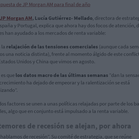
apuesta de JP Morgan AM para final de año
JP Morgan AM
, Lucía Gutiérrez- Mellado
, directora de estrate
spaña y Portugal, explica que ahora hay dos focos de atención, 
s han ayudado a los mercados de renta variable:
 la
relajación de las tensiones comerciales
(aunque cada se
s una noticia distinta), frente al momento álgido de este conflic
Estados Unidos y China que vimos en agosto.
o es que
los datos macro de las últimas semanas
“dan la sensa
 crecimiento ha dejado de empeorar y la ralentización se está
lizando”.
dos factores se unen a unas políticas relajadas por parte de los b
les, algo que en conjunto está impulsado a la renta variable.
temores de recesión se alejan, por ahora
 hablamos de recesión”. Su comité de estrategia, que se reúne