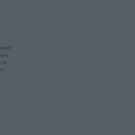
 Asset
rata
n la
o,