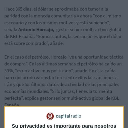
Hace 365 días, el dólar se aproximaba con temor a la
paridad con la moneda comunitaria y ahora "con el mismo
escenario y con los mismos motivos y está subiendo",
señala
Antonio Horcajo,
gestor senior multi-activo global
de KBL España. "Somos cautos, la sensación es que el dólar
está sobre comprado", añade.
En el caso del petróleo, Horcajo "ve una oportunidad táctica
de compra". En las últimas semanas el petróleo ha caído un
30%, "es un activo muy politizado", añade. En esta caída
han concurrido varios factores entre ellos las sanciones a
Irán y que los últimos datos de actividad de las principales
economías mundiales. "Si lo juntas, tienes la tormenta
perfecta", explica
gestor senior multi-activo global de KBL
España.
La mejor manera y "más cómoda" es invertir en ETFs que
"replican perfectamente el movimiento del crudo y que son
Su privacidad es importante para nosotros