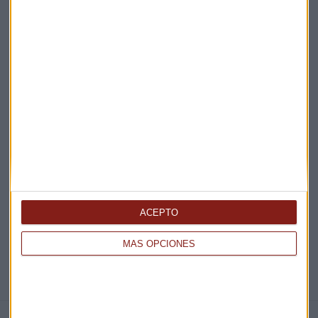
Acepto la
política de privacidad
. *
¡Suscribirme!
EN DIRECTO
@CAPITALRADIOB
ACEPTO
MÁS OPCIONES