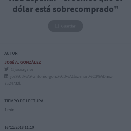
dólar está sobrecomprado"
Guardar
AUTOR
JOSÉ A. GONZÁLEZ
@joseagzlez
jos%C3%A9-antonio-gonz%C3%A1lez-mart%C3%ADnez-
7a24732b
TIEMPO DE LECTURA
1 min
16/11/2018 11:10