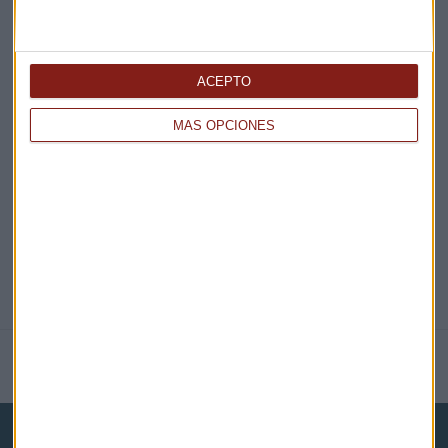
¡Suscribirme!
ACEPTO
EN DIRECTO
MÁS OPCIONES
@CAPITALRADIOB
NOTICIAS RELACIONADAS