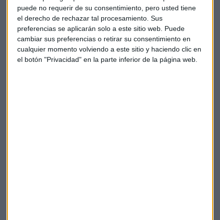
puede no requerir de su consentimiento, pero usted tiene
Por Comunidades Autónomas, la afiliación aumenta en
el derecho de rechazar tal procesamiento. Sus
cinco territorios. Destacan los incrementos relativos de La
preferencias se aplicarán solo a este sitio web. Puede
Rioja (3,01%), Castilla La Mancha (2,71%), la Comunidad de
cambiar sus preferencias o retirar su consentimiento en
Madrid (1,19%) y Canarias (1,08%).
cualquier momento volviendo a este sitio y haciendo clic en
el botón "Privacidad" en la parte inferior de la página web.
En términos interanuales, el Sistema gana 528.112
ocupados en septiembre (3,17%). En concreto, destaca el
buen comportamiento del Régimen General, que incorpora
476.565 trabajadores (3,54%).
En el Régimen Especial de Trabajadores Autónomos,
Empleo destaca el aumento del 1,64%, lo que se traduce en
un crecimiento de 51.171 personas. El Régimen
del Mar avanza un 1,18% (745) y el Carbón registra un
descenso de 370 personas (-8,93%).
En relación al año pasado la ocupación crece en todas las
provincias y Comunidades Autónomas, destacando