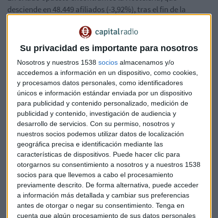
desciende en 48.449 afiliados (-3,92%), tras el fin de la
temporada veraniega. Le siguen Comercio, Reparación de
Vehículos de Motor y Motocicletas, que disminuye en 28.641
(-1,27%) y Actividades Sanitarias y Servicios Sociales, con
Su privacidad es importante para nosotros
18.770 (-1,34%).
Nosotros y nuestros 1538
socios
almacenamos y/o
accedemos a información en un dispositivo, como cookies,
El Sistema Especial Agrario crece en 35.895 afiliados
y procesamos datos personales, como identificadores
(5,05%), hasta situarse en 745.981 afiliados medios,
únicos e información estándar enviada por un dispositivo
apoyado en la campaña de la vendimia. El Sistema Especial
para publicidad y contenido personalizado, medición de
del Empleados del Hogar disminuye en 1.580 (-0,37%), hasta
publicidad y contenido, investigación de audiencia y
desarrollo de servicios.
Con su permiso, nosotros y
sumar 425.847 ocupados.
nuestros socios podemos utilizar datos de localización
geográfica precisa e identificación mediante las
El Régimen de Autónomos cuenta con 3.165.396 personas,
características de dispositivos. Puede hacer clic para
tras incrementarse en 721 (0,02%). En el Régimen del Mar,
otorgarnos su consentimiento a nosotros y a nuestros 1538
"en coherencia con esta época del año", la ocupación
socios para que llevemos a cabo el procesamiento
decrece en 878 (-1,35%), hasta los 63.965. Finalmente,
previamente descrito. De forma alternativa, puede acceder
el Carbón suma 3.768 afiliados medios tras descender en 25
a información más detallada y cambiar sus preferencias
antes de otorgar o negar su consentimiento.
Tenga en
personas (-0,66%).
cuenta que algún procesamiento de sus datos personales