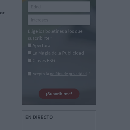
tor
Elige los boletines a los que
suscribirte
*
Apertura
La Magia de la Publicidad
Claves ESG
Acepto la
política de privacidad
. *
¡Suscribirme!
EN DIRECTO