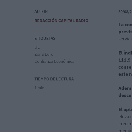
AUTOR
30/08/2
REDACCIÓN CAPITAL RADIO
La co
previs
ETIQUETAS
servic
UE
El ín
Zona Euro
111,9
Confianza Económica
conse
este 
TIEMPO DE LECTURA
1 min
Ademá
desce
El opt
eleva 
crecim
media 