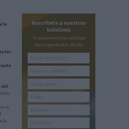
Suscríbete a nuestros
e lo
boletines
Te enviaremos las noticias
más importantes del día
za los
rante
 del
gosto.
o
y se
l
e la