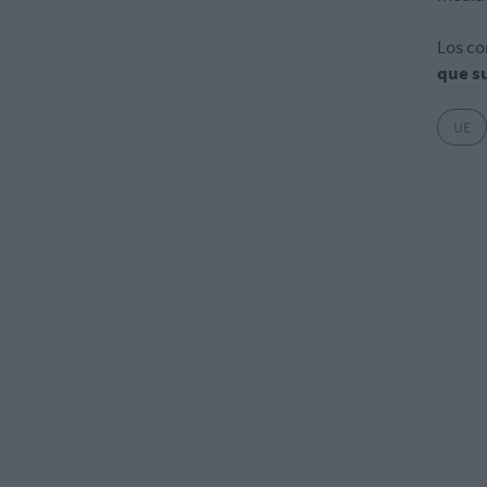
Los co
que su
UE