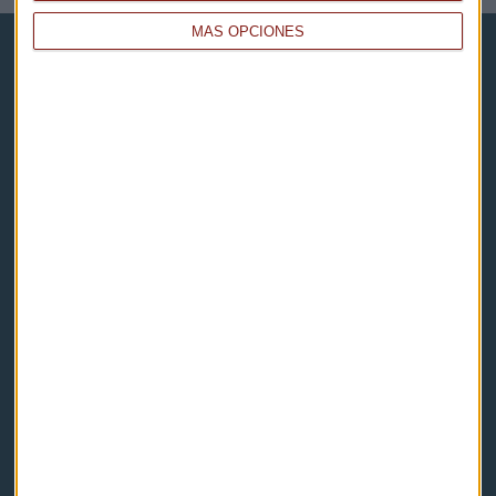
MÁS OPCIONES
Capital Radio
Noticias
Eventos
Consultorios
Programas y podcasts
Contacto & Legal
Contacto