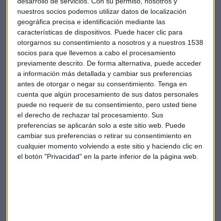
desarrollo de servicios.
Con su permiso, nosotros y
Escucha la intervención completa aquí:
nuestros socios podemos utilizar datos de localización
geográfica precisa e identificación mediante las
características de dispositivos. Puede hacer clic para
*Lo sentimos pero el audio ha sido eliminado
otorgarnos su consentimiento a nosotros y a nuestros 1538
socios para que llevemos a cabo el procesamiento
previamente descrito. De forma alternativa, puede acceder
Futuro
Dislocación
Tiempo
Anticipar
a información más detallada y cambiar sus preferencias
antes de otorgar o negar su consentimiento.
Tenga en
Pasado
Presente
Macbeth
cuenta que algún procesamiento de sus datos personales
puede no requerir de su consentimiento, pero usted tiene
el derecho de rechazar tal procesamiento. Sus
preferencias se aplicarán solo a este sitio web. Puede
cambiar sus preferencias o retirar su consentimiento en
cualquier momento volviendo a este sitio y haciendo clic en
el botón "Privacidad" en la parte inferior de la página web.
Suscríbete a nuestros boletines
Te enviaremos las noticias más importantes del día