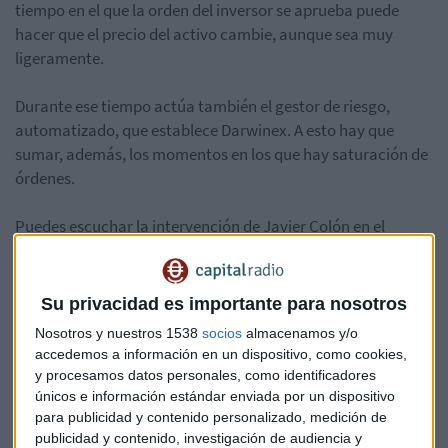
tiempo en el que la orden del inversor se aprueba puede
hacer que el precio del activo cambie, aunque sea muy
ligeramente.
Durante ese tiempo actúa también el gestor de riesgo,
automatizado, que establece Darwinex. A esto hay que
sumar, además, los momentos en los que hay saturación de
órdenes.
Puedes escuchar la intervención de Javier Colón en el
programa Mercado Abierto de Capital Radio en este audio.
Su privacidad es importante para nosotros
Nosotros y nuestros 1538
socios
almacenamos y/o
accedemos a información en un dispositivo, como cookies,
y procesamos datos personales, como identificadores
únicos e información estándar enviada por un dispositivo
para publicidad y contenido personalizado, medición de
publicidad y contenido, investigación de audiencia y