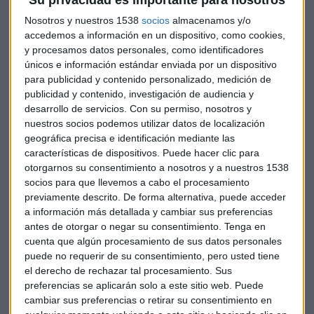
Nosotros y nuestros 1538
socios
almacenamos y/o
La estadística del CIS pone el foco en el
empeoramiento de
accedemos a información en un dispositivo, como cookies,
las expectativas de consumo y ahorro
ante temores de
y procesamos datos personales, como identificadores
inflación o subidas de tipos de interés en un entorno
únicos e información estándar enviada por un dispositivo
marcado por el Brexit o la guerra comercial entre China y
para publicidad y contenido personalizado, medición de
Estados Unidos.
publicidad y contenido, investigación de audiencia y
desarrollo de servicios.
Con su permiso, nosotros y
El recorte sobre el ahorro recaería sobre casi la totalidad de
nuestros socios podemos utilizar datos de localización
geográfica precisa e identificación mediante las
los españoles ya que cerca del 50% de los encuestados
características de dispositivos. Puede hacer clic para
asevera que llega "
justo
" a final de mes mientras que un
otorgarnos su consentimiento a nosotros y a nuestros 1538
37,7% afirma ahorrar "
un poco"
.
socios para que llevemos a cabo el procesamiento
previamente descrito. De forma alternativa, puede acceder
Pese a que la
situación económica de los hogares
se
a información más detallada y cambiar sus preferencias
estanca durante los últimos siete meses, un cuarto de la
antes de otorgar o negar su consentimiento.
Tenga en
población espera que en los próximos seis meses, mejore.
cuenta que algún procesamiento de sus datos personales
Sin embargo, una mayoría declara que encontrar un
puede no requerir de su consentimiento, pero usted tiene
el derecho de rechazar tal procesamiento. Sus
trabajo en más difícil ahora que a principios de año y que la
preferencias se aplicarán solo a este sitio web. Puede
situación empeorará a medio plazo.
cambiar sus preferencias o retirar su consentimiento en