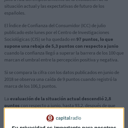
situación actual y las expectativas de futuro de los
españoles.
El Índice de Confianza del Consumidor (ICC) de julio
publicado este lunes por el Centro de Investigaciones
Sociológicas (CIS) se ha quedado en
97 puntos, lo que
supone una rebaja de 5,3 puntos con respecto a junio
cuando la confianza llegó a superar la barrera de los 100 que
marcan el umbral entre la percepción positiva y negativa.
Si se compara la cifra con los datos publicados en junio de
2018 se observa una caída de 9 puntos cuando registró la
marca de los 106,1 puntos.
La
evaluación de la situación actual descendió 2,8
puntos
con respecto a junio, hasta 93,2, después de que
bajara la puntuación de todos sus componentes, sobre todo
la percepción general de la economía (-5,4 puntos) y el
mercado de trabajo (-2,7 puntos).
Su privacidad es importante para nosotros