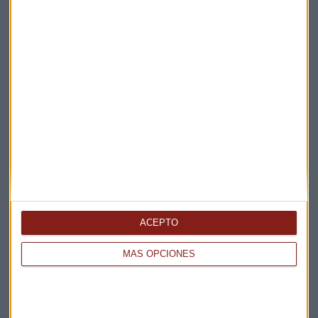
Claves ESG
Acepto la
política de privacidad
. *
¡Suscribirme!
EN DIRECTO
@CAPITALRADIOB
ACEPTO
MÁS OPCIONES