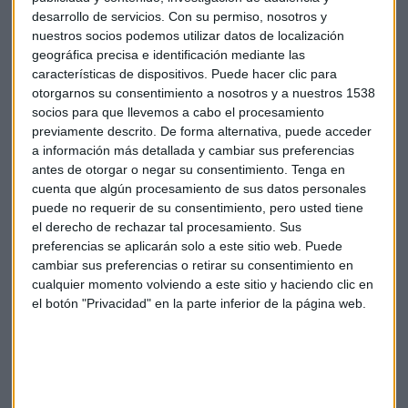
desarrollo de servicios.
Con su permiso, nosotros y
primera vez en casi una década. l a próxima reunión del
nuestros socios podemos utilizar datos de localización
Comité de Mercado Abierto será en el mes de junio.
geográfica precisa e identificación mediante las
características de dispositivos. Puede hacer clic para
otorgarnos su consentimiento a nosotros y a nuestros 1538
socios para que llevemos a cabo el procesamiento
previamente descrito. De forma alternativa, puede acceder
a información más detallada y cambiar sus preferencias
antes de otorgar o negar su consentimiento.
Tenga en
Bolsa
Yellen
Tipos de interés
FED
cuenta que algún procesamiento de sus datos personales
puede no requerir de su consentimiento, pero usted tiene
Mercados
Economía EE.UU.
Mercado laboral
el derecho de rechazar tal procesamiento. Sus
preferencias se aplicarán solo a este sitio web. Puede
cambiar sus preferencias o retirar su consentimiento en
cualquier momento volviendo a este sitio y haciendo clic en
el botón "Privacidad" en la parte inferior de la página web.
Suscríbete a nuestros boletines
Te enviaremos las noticias más importantes del día