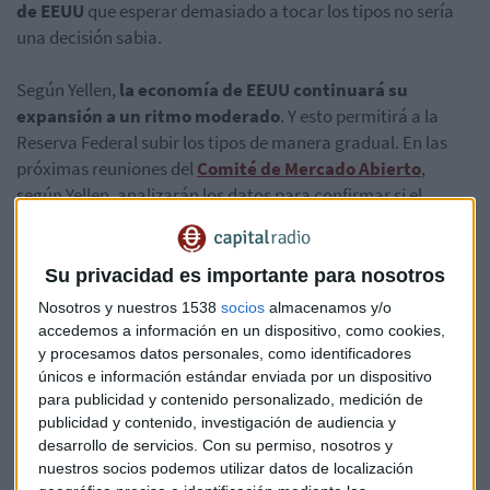
de EEUU
que esperar demasiado a tocar los tipos no sería
una decisión sabia.
Según Yellen,
la economía de EEUU continuará su
expansión a un ritmo moderado
. Y esto permitirá a la
Reserva Federal subir los tipos de manera gradual. En las
próximas reuniones del
Comité de Mercado Abierto
,
según Yellen, analizarán los datos para confirmar si el
marcado laboral sigue fortaleciéndose y si la inflación se
mueve hacia el objetivo del 2% establecido por el Banco
Central estadounidense. Si esto ocurre, añade, "sería
Su privacidad es importante para nosotros
apropiado elevar los tipos".
La próxima reunión
del FOMC
Nosotros y nuestros 1538
socios
almacenamos y/o
se celebrará los próximos
14 y 15 de marzo
y a su
accedemos a información en un dispositivo, como cookies,
conclusión está prevista una
rueda de prensa
de Yellen.
y procesamos datos personales, como identificadores
únicos e información estándar enviada por un dispositivo
para publicidad y contenido personalizado, medición de
Puede leer aquí el comunicado completo leído por Janet
publicidad y contenido, investigación de audiencia y
Yellen en el Comité Bancario del Senado en
este enlace
.
desarrollo de servicios.
Con su permiso, nosotros y
nuestros socios podemos utilizar datos de localización
Tipos de interés
FED
EEUU
Janet yellen