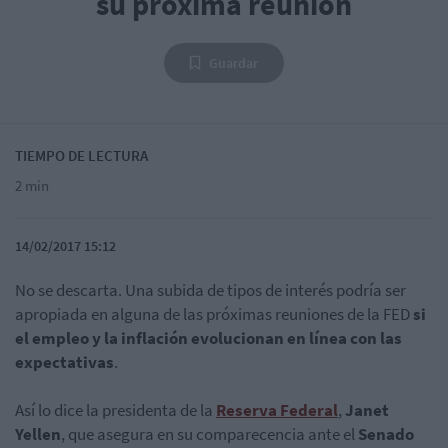
su próxima reunión
Guardar
TIEMPO DE LECTURA
2 min
14/02/2017 15:12
No se descarta. Una subida de tipos de interés podría ser
apropiada en alguna de las próximas reuniones de la FED
si
el empleo y la inflación evolucionan en línea con las
expectativas
.
Así lo dice la presidenta de la
Reserva Federal
,
Janet
Yellen
, que asegura en su comparecencia ante el
Senado