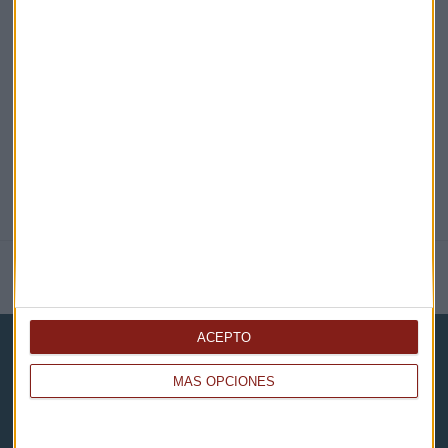
EN DIRECTO
@CAPITALRADIOB
NOTICIAS RELACIONADAS
ACEPTO
MÁS OPCIONES