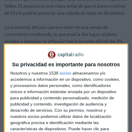
Yellen. El anuncio es una clara señal de que el banco central
de EEUU podría anunciar una subida de tipos en diciembre.
La economía del país parece estar en una senda de
crecimiento moderado, lo que podría dar lugar al pleno
empleo e impulsar la inflación hacia la meta oficial del 2%.
La política de tipos de interés actual está estimulando la
producción económica, aunque la economía todavía tiene
"un poco más de margen para avanzar".
Su privacidad es importante para nosotros
Nosotros y nuestros 1538
socios
almacenamos y/o
Según Yellen, hay apenas un riesgo menor del que la Fed se
accedemos a información en un dispositivo, como cookies,
quede rezagada detrás de la curva de la inflación,
y procesamos datos personales, como identificadores
garantizando sólo un incremento gradual en la tasa de
únicos e información estándar enviada por un dispositivo
fondos federales.
para publicidad y contenido personalizado, medición de
publicidad y contenido, investigación de audiencia y
desarrollo de servicios.
Con su permiso, nosotros y
Yellen
Tipos de interés
FED
Reserva federal
nuestros socios podemos utilizar datos de localización
geográfica precisa e identificación mediante las
características de dispositivos. Puede hacer clic para