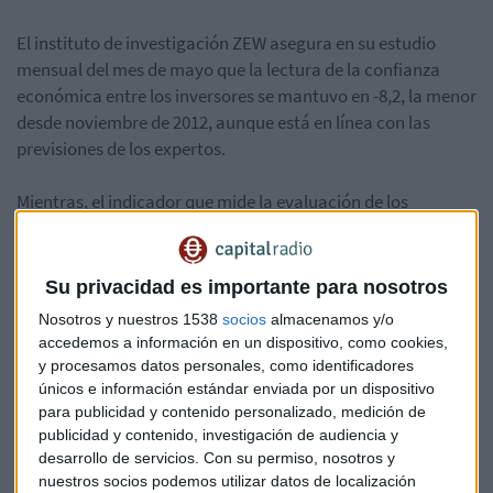
El instituto de investigación ZEW asegura en su estudio
mensual del mes de mayo que la lectura de la confianza
económica entre los inversores se mantuvo en -8,2, la menor
desde noviembre de 2012, aunque está en línea con las
previsiones de los expertos.
Mientras, el indicador que mide la evaluación de los
inversores sobre las condiciones actuales de la economía se
reduce a 87,4 puntos desde los 87,9 el mes pasado, aunque
en este caso queda ligeramente por encima de lo esperado.
Su privacidad es importante para nosotros
Nosotros y nuestros 1538
socios
almacenamos y/o
"La decisión de Estados Unidos de dejar el tratado nuclear
accedemos a información en un dispositivo, como cookies,
con Irán y el temor a una nueva escalada del conflicto
y procesamos datos personales, como identificadores
comercial internacional con Estados Unidos tienen un
únicos e información estándar enviada por un dispositivo
impacto negativo en las expectativas económicas de
para publicidad y contenido personalizado, medición de
publicidad y contenido, investigación de audiencia y
Alemania". Así se ha manifestado Achim Wambach,
desarrollo de servicios.
Con su permiso, nosotros y
investigado del instituto ZEW. Wambach añade que, entre
nuestros socios podemos utilizar datos de localización
los factores que pueden afectar a la confianza inversora,