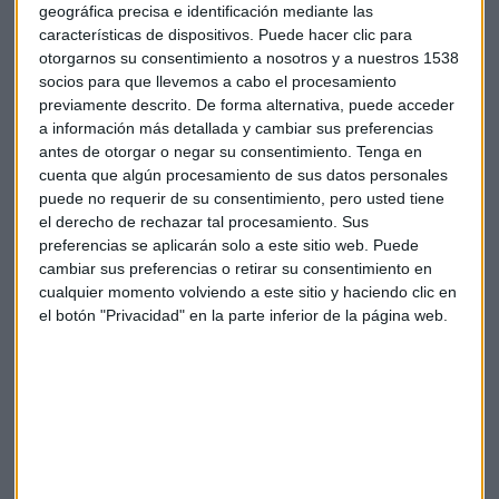
geográfica precisa e identificación mediante las
también está "el nuevo aumento de los precios del crudo".
características de dispositivos. Puede hacer clic para
otorgarnos su consentimiento a nosotros y a nuestros 1538
Alemania
Economía
Zew
Confianza
socios para que llevemos a cabo el procesamiento
previamente descrito. De forma alternativa, puede acceder
a información más detallada y cambiar sus preferencias
antes de otorgar o negar su consentimiento.
Tenga en
cuenta que algún procesamiento de sus datos personales
puede no requerir de su consentimiento, pero usted tiene
el derecho de rechazar tal procesamiento. Sus
preferencias se aplicarán solo a este sitio web. Puede
Suscríbete a nuestros boletines
cambiar sus preferencias o retirar su consentimiento en
cualquier momento volviendo a este sitio y haciendo clic en
Te enviaremos las noticias más importantes del día
el botón "Privacidad" en la parte inferior de la página web.