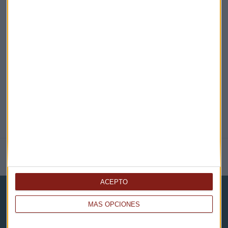
EN DIRECTO
@CAPITALRADIOB
NOTICIAS RELACIONADAS
ACEPTO
MÁS OPCIONES