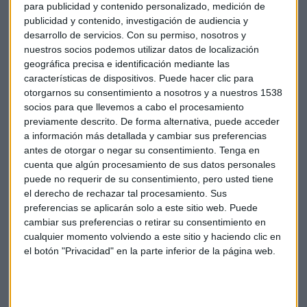
para publicidad y contenido personalizado, medición de
libras deberán pagar sus cuidados sociales. Un plan que ha
publicidad y contenido, investigación de audiencia y
caído como un jarro de agua fría sobre los votantes
desarrollo de servicios.
Con su permiso, nosotros y
mayores de 55 años, donde el dominio de los conservadores
nuestros socios podemos utilizar datos de localización
era prácticamente absoluto.
geográfica precisa e identificación mediante las
características de dispositivos. Puede hacer clic para
Esta situación ha beneficiado a los laboristas, que piensan
otorgarnos su consentimiento a nosotros y a nuestros 1538
socios para que llevemos a cabo el procesamiento
que pueden ganar el voto de los jubilados afectados por
previamente descrito. De forma alternativa, puede acceder
estos recortes. Sin embargo, Jeremy Corbyn deberá
a información más detallada y cambiar sus preferencias
enfrentarse a dudas sobre el
coste de los compromisos
antes de otorgar o negar su consentimiento.
Tenga en
del manifiesto
de su partido y sobre sus credenciales de
cuenta que algún procesamiento de sus datos personales
liderazgo.
puede no requerir de su consentimiento, pero usted tiene
el derecho de rechazar tal procesamiento. Sus
La postura de Theresa May frente al
Brexit
, la seguridad de
preferencias se aplicarán solo a este sitio web. Puede
cambiar sus preferencias o retirar su consentimiento en
Reino Unido y las reuniones de Corbyn con los
cualquier momento volviendo a este sitio y haciendo clic en
simpatizantes del Ejército Republicano Irlandés serán otras
el botón "Privacidad" en la parte inferior de la página web.
de las cuestiones que se abordarán esta noche.