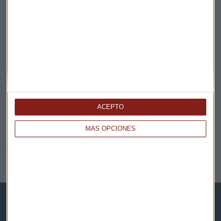
EN DIRECTO
@CAPITALRADIOB
ACEPTO
MÁS OPCIONES
NOTICIAS RELACIONADAS