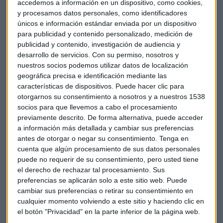
accedemos a información en un dispositivo, como cookies,
Aunque el gobierno de Erdogan habla de independencia del
y procesamos datos personales, como identificadores
Banco Central de Turquía
, en la práctica todos sabemos
únicos e información estándar enviada por un dispositivo
que el presidente no quiere que se suban los tipos de interés
para publicidad y contenido personalizado, medición de
en una economía que depende del endeudamiento.
publicidad y contenido, investigación de audiencia y
desarrollo de servicios.
Con su permiso, nosotros y
nuestros socios podemos utilizar datos de localización
El
Ibex 35 ha bajado hoy un 1,56% hasta los 9.602
geográfica precisa e identificación mediante las
puntos
en una sesión en la que la banca ha caído con
características de dispositivos. Puede hacer clic para
fuerza, sobre todo las acciones de
BBVA
que se han dejado
otorgarnos su consentimiento a nosotros y a nuestros 1538
más de un 5% (hasta 5,94 euros) ante la preocupación del
socios para que llevemos a cabo el procesamiento
mercado por la exposición de la entidad al mercado turco a
previamente descrito. De forma alternativa, puede acceder
través de Garanti. Las caídas en bolsa también han sido
a información más detallada y cambiar sus preferencias
antes de otorgar o negar su consentimiento.
Tenga en
fuertes en el caso de la entidad italiana
Unicrédito
,
cuenta que algún procesamiento de sus datos personales
expuesta también al mercado turco.
puede no requerir de su consentimiento, pero usted tiene
el derecho de rechazar tal procesamiento. Sus
Este viernes
el euro también ha perdido un soporte
preferencias se aplicarán solo a este sitio web. Puede
importante: el nivel de 1,15
en su cruce contra el dólar,
cambiar sus preferencias o retirar su consentimiento en
que ha actuado como moneda refugio durante toda la
cualquier momento volviendo a este sitio y haciendo clic en
sesión. En algunos momentos de la jornada el euro ha
el botón "Privacidad" en la parte inferior de la página web.