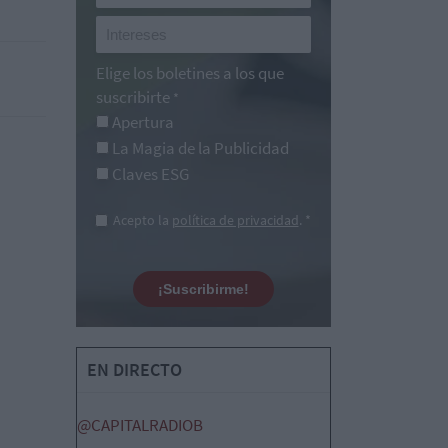
Elige los boletines a los que
suscribirte
*
Apertura
La Magia de la Publicidad
Claves ESG
Acepto la
política de privacidad
. *
¡Suscribirme!
EN DIRECTO
@CAPITALRADIOB