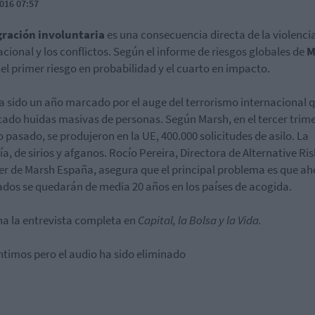
016 07:57
ración involuntaria
es una consecuencia directa de la violenci
acional y los conflictos. Según el informe de riesgos globales de
M
el primer riesgo en probabilidad y el cuarto en impacto.
a sido un año marcado por el auge del terrorismo internacional 
ado huidas masivas de personas. Según Marsh, en el tercer trim
o pasado, se produjeron en la UE, 400.000 solicitudes de asilo. La
a, de sirios y afganos. Rocío Pereira, Directora de Alternative Ris
er de Marsh España, asegura que el principal problema es que ah
ados se quedarán de media 20 años en los países de acogida.
a la entrevista completa en
Capital, la Bolsa y la Vida.
ntimos pero el audio ha sido eliminado