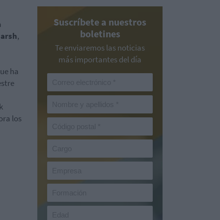
Suscríbete a nuestros
a
boletines
arsh
,
Te enviaremos las noticias
más importantes del día
que ha
estre
k
ora los