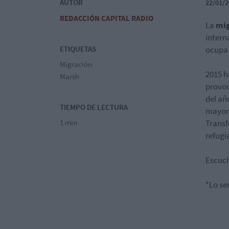
AUTOR
22/01/2
REDACCIÓN CAPITAL RADIO
La
mig
intern
ETIQUETAS
ocupa 
Migración
2015 h
Marsh
provoc
del añ
TIEMPO DE LECTURA
mayorí
1 min
Transf
refugi
Escuch
*Lo se