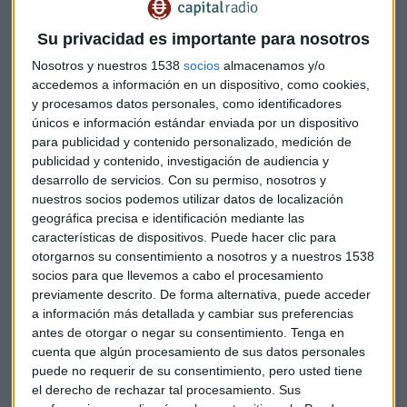
muertos, entre ellos mujeres y niños, por un incendio cuya
Su privacidad es importante para nosotros
causas no llegaron a esclarecerse.
Nosotros y nuestros 1538
socios
almacenamos y/o
En el Congreso de EEUU, meses después, Reno defendió su
accedemos a información en un dispositivo, como cookies,
y procesamos datos personales, como identificadores
decisión y la actuación del FBI, alegando que la situación en
únicos e información estándar enviada por un dispositivo
el interior del rancho después de casi dos meses de cerco se
para publicidad y contenido personalizado, medición de
había vuelto muy peligrosa sobre todo para los niños.
publicidad y contenido, investigación de audiencia y
desarrollo de servicios.
Con su permiso, nosotros y
Fue dos años después, en 1995, cuando Reno supo que tenía
nuestros socios podemos utilizar datos de localización
Parkinson, aunque, a pesar de las críticas, demostró que
geográfica precisa e identificación mediante las
podría ejercer sus funciones sin problemas. En los años de
características de dispositivos. Puede hacer clic para
otorgarnos su consentimiento a nosotros y a nuestros 1538
su mandato, fue conocida también por detener y condenar
socios para que llevemos a cabo el procesamiento
a los responsables de la masacre en un edificio federal en
previamente descrito. De forma alternativa, puede acceder
Oklahoma.
a información más detallada y cambiar sus preferencias
antes de otorgar o negar su consentimiento.
Tenga en
Alejamiento de Clinton
cuenta que algún procesamiento de sus datos personales
puede no requerir de su consentimiento, pero usted tiene
En el año 2000 tomó una de sus decisiones más polémicas.
el derecho de rechazar tal procesamiento. Sus