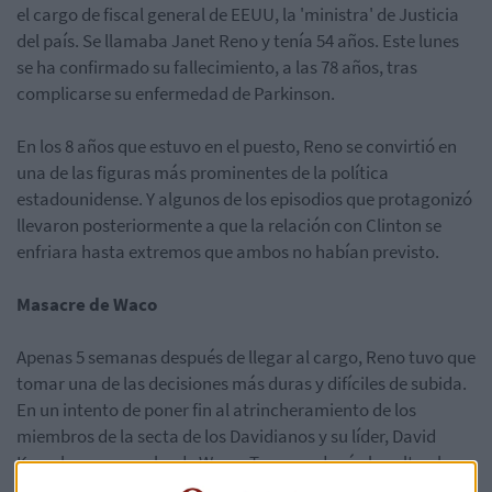
el cargo de fiscal general de EEUU, la 'ministra' de Justicia
del país. Se llamaba Janet Reno y tenía 54 años. Este lunes
se ha confirmado su fallecimiento, a las 78 años, tras
complicarse su enfermedad de Parkinson.
En los 8 años que estuvo en el puesto, Reno se convirtió en
una de las figuras más prominentes de la política
estadounidense. Y algunos de los episodios que protagonizó
llevaron posteriormente a que la relación con Clinton se
enfriara hasta extremos que ambos no habían previsto.
Masacre de Waco
Apenas 5 semanas después de llegar al cargo, Reno tuvo que
tomar una de las decisiones más duras y difíciles de subida.
En un intento de poner fin al atrincheramiento de los
miembros de la secta de los Davidianos y su líder, David
Koresh en un rancho de Waco, Texas, ordenó el asalto al
complejo. El resultado: alrededor de ocho decenas de